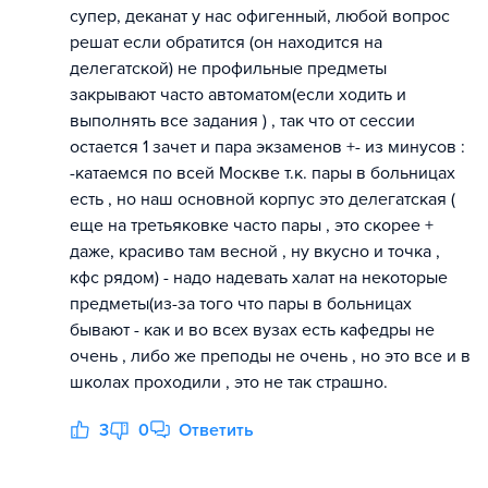
супер, деканат у нас офигенный, любой вопрос
решат если обратится (он находится на
делегатской) не профильные предметы
закрывают часто автоматом(если ходить и
выполнять все задания ) , так что от сессии
остается 1 зачет и пара экзаменов +- из минусов :
-катаемся по всей Москве т.к. пары в больницах
есть , но наш основной корпус это делегатская (
еще на третьяковке часто пары , это скорее +
даже, красиво там весной , ну вкусно и точка ,
кфс рядом) - надо надевать халат на некоторые
предметы(из-за того что пары в больницах
бывают - как и во всех вузах есть кафедры не
очень , либо же преподы не очень , но это все и в
школах проходили , это не так страшно.
3
0
Ответить