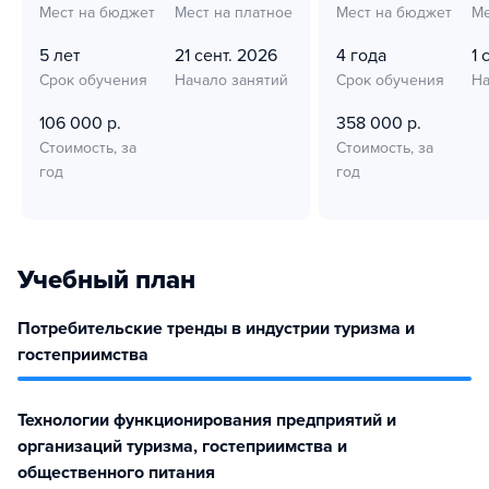
Мест на бюджет
Мест на платное
Мест на бюджет
Ме
5 лет
21 сент. 2026
4 года
1 
Срок обучения
Начало занятий
Срок обучения
На
106 000 р.
358 000 р.
Стоимость, за
Стоимость, за
год
год
Учебный план
Потребительские тренды в индустрии туризма и
гостеприимства
Технологии функционирования предприятий и
организаций туризма, гостеприимства и
общественного питания