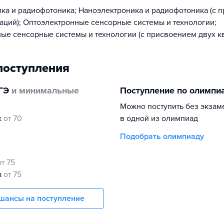
ка и радиофотоника; Наноэлектроника и радиофотоника (с 
аций); Оптоэлектронные сенсорные системы и технологии;
ые сенсорные системы и технологии (с присвоением двух к
поступления
ГЭ
и минимальные
Поступление по олимпи
Можно поступить без экзам
к
от 70
в одной из олимпиад
Подобрать олимпиаду
от 75
а
от 75
шансы на поступление