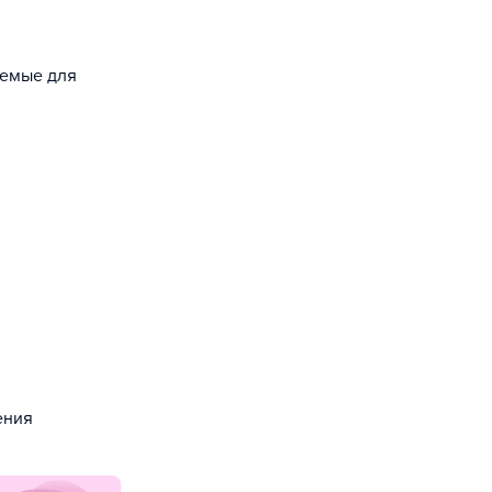
уемые для
ения