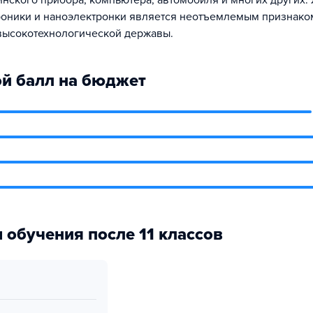
инского прибора, компьютера, автомобиля и многих других.
роники и наноэлектронки является неотъемлемым признако
высокотехнологической державы.
й балл на бюджет
 обучения после 11 классов