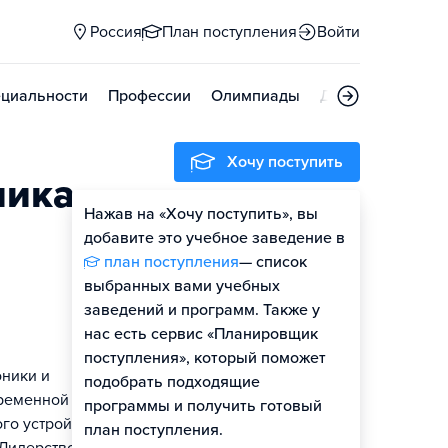
Россия
План поступления
Войти
циальности
Профессии
Олимпиады
Дни открытых д
Хочу поступить
ника
Нажав на «Хочу поступить», вы
Оценить шансы
добавите это учебное заведение в
план поступления
— список
выбранных вами учебных
заведений и программ. Также у
нас есть сервис «Планировщик
поступления», который поможет
оники и
подобрать подходящие
временной
программы и получить готовый
о устройства:
план поступления.