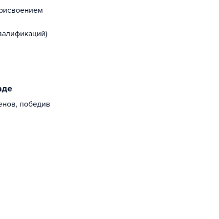
присвоением
валификаций)
аде
енов, победив