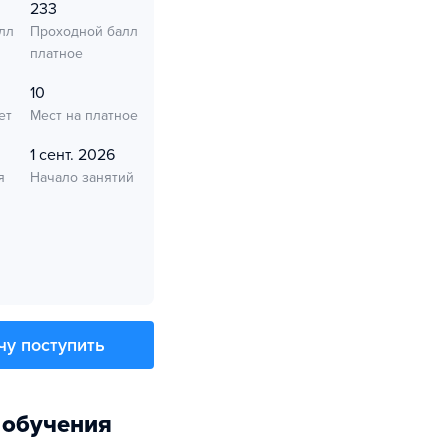
233
лл
Проходной балл
платное
10
ет
Мест на платное
1 сент. 2026
я
Начало занятий
чу поступить
 обучения