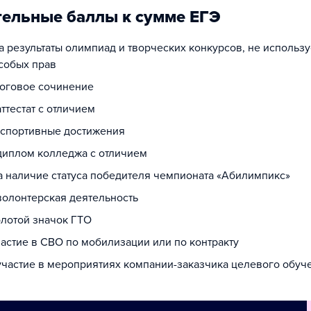
ельные баллы к сумме ЕГЭ
за результаты олимпиад и творческих конкурсов, не использ
собых прав
тоговое сочинение
аттестат с отличием
а спортивные достижения
 диплом колледжа с отличием
за наличие статуса победителя чемпионата «Абилимпикс»
 волонтерская деятельность
олотой значок ГТО
частие в СВО по мобилизации или по контракту
 участие в мероприятиях компании-заказчика целевого обуч