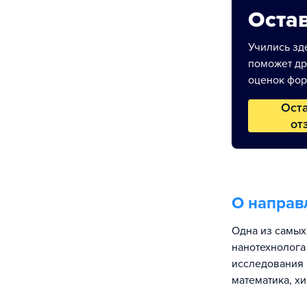
Остав
Учились зде
поможет др
оценок фор
Ост
от
О направ
Одна из самых
нанотехнолога
исследования 
математика, х