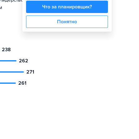
 Лидерство в
Что за планировщик?
м
Понятно
238
262
271
261