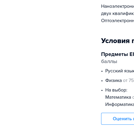
Наноэлектрони
двух квалифик
Оптоэлектронн
Условия 
Предметы Е
баллы
русский язы
физика
от 75
На выбор:
математика
информатик
Оценить 