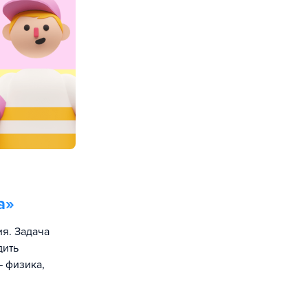
а
»
я. Задача
дить
 физика,