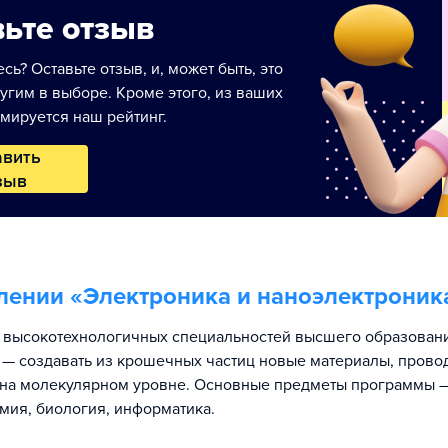
ьте отзыв
сь? Оставьте отзыв, и, может быть, это
угим в выборе. Кроме этого, из ваших
мируется наш рейтинг.
авить
зыв
лении «
Электроника и наноэлектроник
 высокотехнологичных специальностей высшего образовани
 — создавать из крошечных частиц новые материалы, прово
на молекулярном уровне. Основные предметы программы —
имия, биология, информатика.