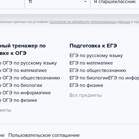
11
Я старшеклассник
нальных данных на условиях
Согласия на обработку персональных данных
и пр
тный тренажер по
Подготовка к ЕГЭ
вке к ОГЭ
ЕГЭ по русскому языку
р
ОГЭ по русскому языку
ЕГЭ по математике
р
ОГЭ по математике
ЕГЭ по обществознанию
р
ОГЭ по обществознанию
ЕГЭ по биологии
ЕГЭ по инфо
р
ОГЭ по биологии
ЕГЭ по физике
р
ОГЭ по информатике
Все предметы
р
ОГЭ по физике
дметы
ие
Пользовательское соглашение