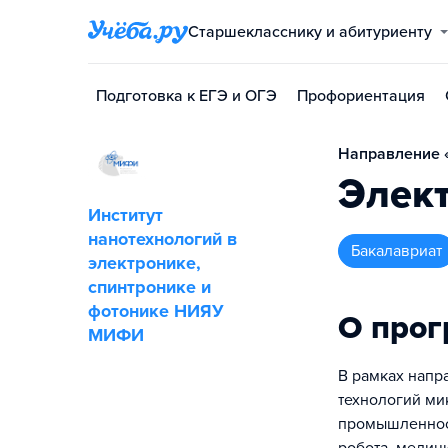
Старшекласснику и абитуриенту
Подготовка к ЕГЭ и ОГЭ
Профориентация
Направление «
Элект
Институт
нанотехнологий в
бакалавриат
электронике,
спинтронике и
фотонике НИЯУ
О про
МИФИ
В рамках напр
технологий ми
промышленност