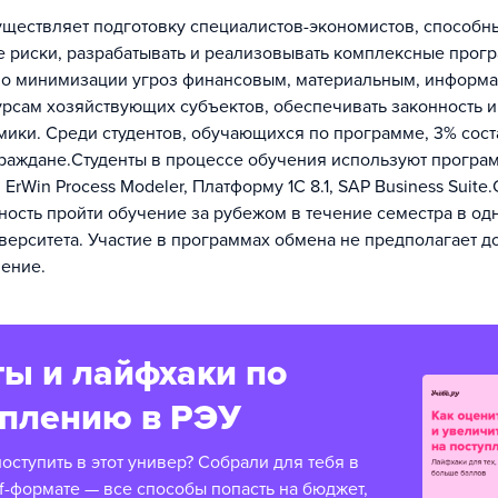
уществляет подготовку специалистов-экономистов, способн
 риски, разрабатывать и реализовывать комплексные прог
по минимизации угроз финансовым, материальным, информ
рсам хозяйствующих субъектов, обеспечивать законность 
мики.​ Среди студентов, обучающихся по программе, 3% сос
раждане.Студенты в процессе обучения используют про​гр
 ErWin Process Modeler, Платформу 1С 8.1, SAP Business Suite​
ость пройти обучение за рубежом в течение семестра в одн
верситета. Участие в программах обмена не предполагает 
чение.
ы и лайфхаки по
уплению в РЭУ
оступить в этот универ? Собрали для тебя в
f-формате — все способы попасть на бюджет,