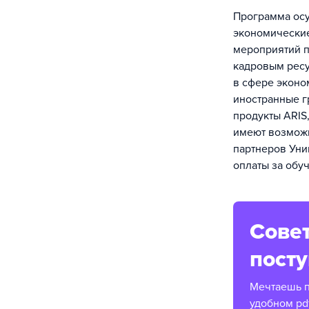
П​рограмма ос
экономические
мероприятий 
кадровым ресу
в сфере эконо
иностранные г
продукты ARIS,
имеют возможн
партнеров Уни
оплаты за обу
Совет
пост
Мечтаешь п
удобном pd