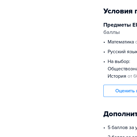
Условия 
Предметы Е
баллы
математика
русский язы
На выбор:
обществоз
история
от 6
Оценить 
Дополнит
5 баллов за