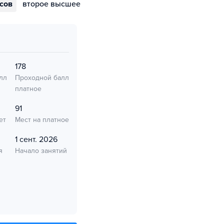
ссов
второе высшее
178
лл
Проходной балл
платное
91
ет
Мест на платное
1 сент. 2026
я
Начало занятий