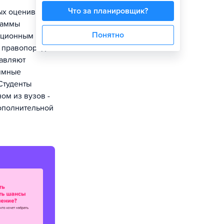
Что за планировщик?
ых оценивать
раммы
Понятно
ационным и
и правопорядок
тавляют
аммные
.Студенты
ом из вузов -
дополнительной