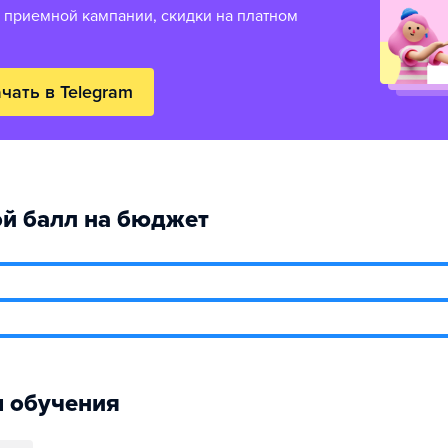
 приемной кампании, скидки на платном
чать в Telegram
й балл на бюджет
 обучения