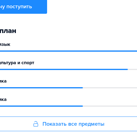
чу поступить
план
язык
льтура и спорт
ика
ика
Показать все предметы