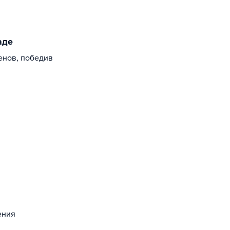
аде
енов, победив
ения