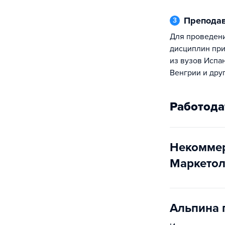
Препода
3
Для проведения профессиональных
дисциплин пр
из вузов Испа
Венгрии и друг
Работода
Некоммер
Маркетол
Альпина 