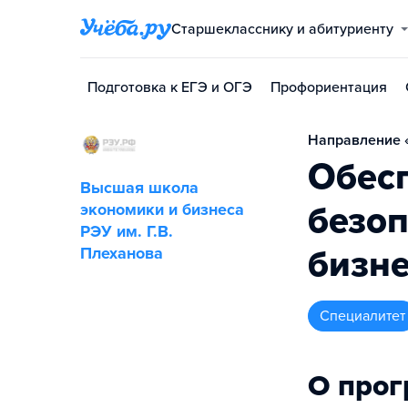
Старшекласснику и абитуриенту
Подготовка к ЕГЭ и ОГЭ
Профориентация
Направление «
Обес
Высшая школа
безоп
экономики и бизнеса
РЭУ им. Г.В.
бизн
Плеханова
специалитет
О про