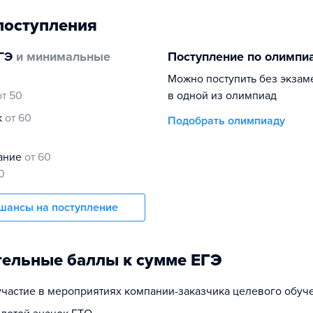
поступления
ГЭ
и минимальные
Поступление по олимпи
Можно поступить без экзам
от 50
в одной из олимпиад
к
от 60
Подобрать олимпиаду
нание
от 60
0
шансы на поступление
ельные баллы к сумме ЕГЭ
 участие в мероприятиях компании-заказчика целевого обуч