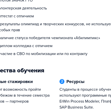
олотой значок ГТО
олонтерская деятельность
аттестат с отличием
 результаты олимпиад и творческих конкурсов, не использу
собых прав
 наличие статуса победителя чемпионата «Абилимпикс»
 диплом колледжа с отличием
участие в СВО по мобилизации или по контракту
ества обучения
ные стажировки
Ресурсы
2
Студенты в процессе обучения
убежом в течение семестра
используют про​граммные п
зов — партнеров
ErWin Process Modeler, Платф
SAP Business Suite​.