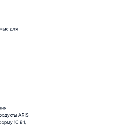
емые для
родукты ARIS,
орму 1С 8.1,