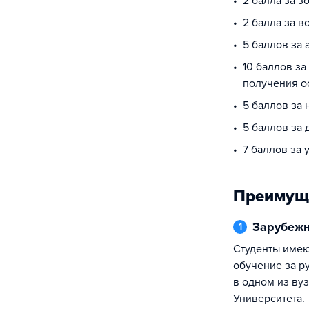
2 балла за з
2 балла за в
5 баллов за 
10 баллов за
получения о
5 баллов за
5 баллов за
7 баллов за 
Преимущ
Зарубеж
1
Студенты имеют возможность пройти
обучение за р
в одном из ву
Университета.