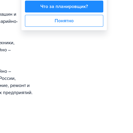
Что за планировщик?
машин и
Понятно
варийно-
ехники,
йно –
йно –
России,
ние, ремонт и
х предприятий.