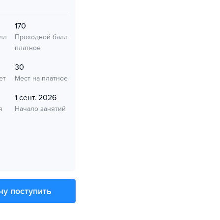
170
лл
Проходной балл
платное
30
ет
Мест на платное
1 сент. 2026
я
Начало занятий
чу поступить