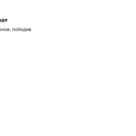
аде
енов, победив