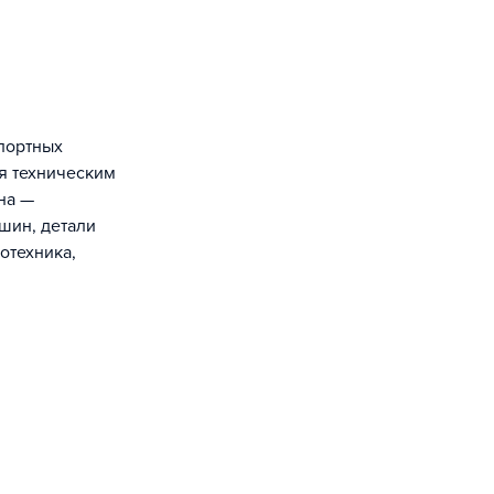
портных
я техническим
на —
шин, детали
отехника,