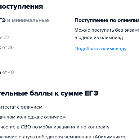
поступления
ГЭ
и минимальные
Поступление по олимпи
Можно поступить без экзам
от 27
в одной из олимпиад
к
от 36
Подобрать олимпиаду
а
от 40
ельные баллы к сумме ЕГЭ
аттестат с отличием
 диплом колледжа с отличием
участие в СВО по мобилизации или по контракту
 наличие статуса победителя чемпионата «Абилимпикс»