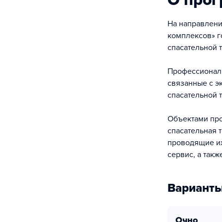
О про
На направлени
комплексов» г
спасательной 
Профессиональ
связанные с э
спасательной т
Объектами про
спасательная 
проводящие их
сервис, а так
Варианты
очно