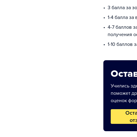
3 балла за з
1-4 балла за
4-7 баллов з
получения о
1-10 баллов 
Остав
Учились зде
поможет др
оценок фор
Ост
от