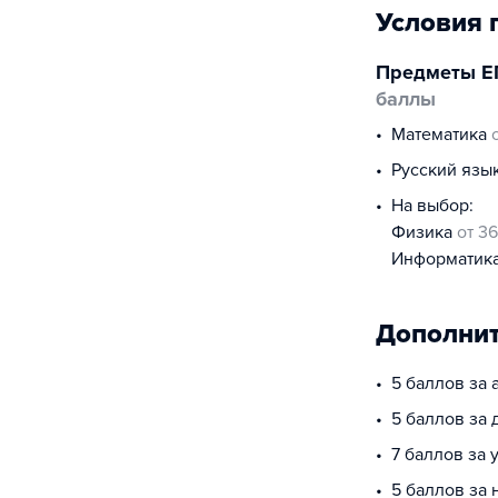
Условия 
Предметы Е
баллы
математика
русский язы
На выбор:
физика
от 36
информатик
Дополнит
5 баллов за 
5 баллов за
7 баллов за 
5 баллов за