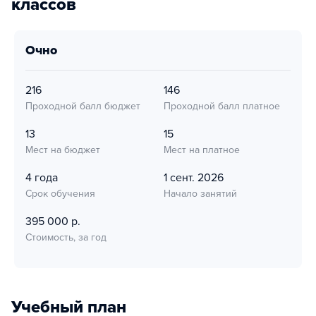
классов
очно
216
146
Проходной балл бюджет
Проходной балл платное
13
15
Мест на бюджет
Мест на платное
4 года
1 сент. 2026
Срок обучения
Начало занятий
395 000 р.
Стоимость, за год
Учебный план