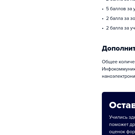
5 баллов за
2 балла за з
2 балла за у
Дополни
Общее количест
Инфокоммуника
наноэлектроник
Остав
Учились зде
поможет др
оценок фор