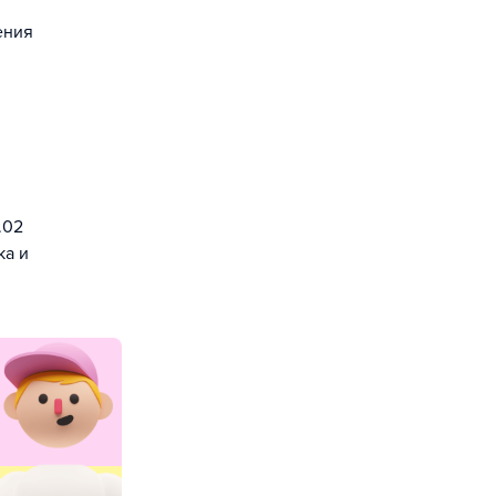
ения
.02
ка и