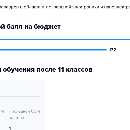
калавров в области интегральной электроники и наноэлектр
й балл на бюджет
132
 обучения после 11 классов
—
лл
Проходной балл
платное
3