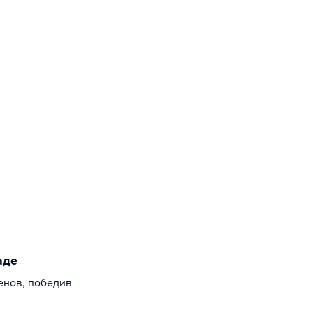
аде
енов, победив