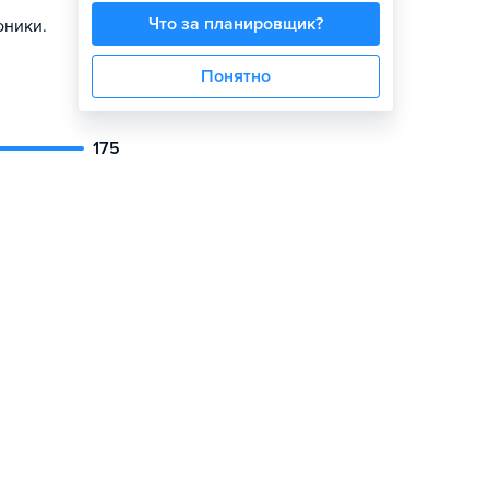
Что за планировщик?
оники.
Понятно
175