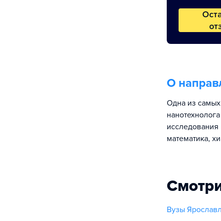
Ост
от
О направ
Одна из самых
нанотехнолога
исследования 
математика, х
Смотри
Вузы Ярославл