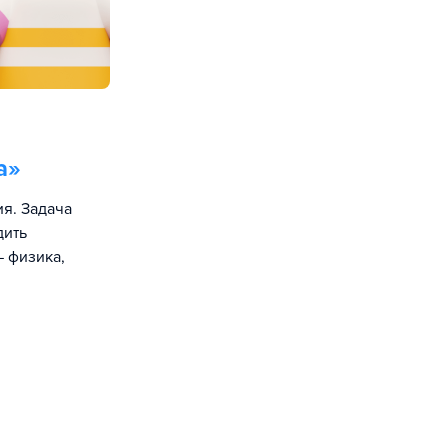
а
»
я. Задача
дить
 физика,