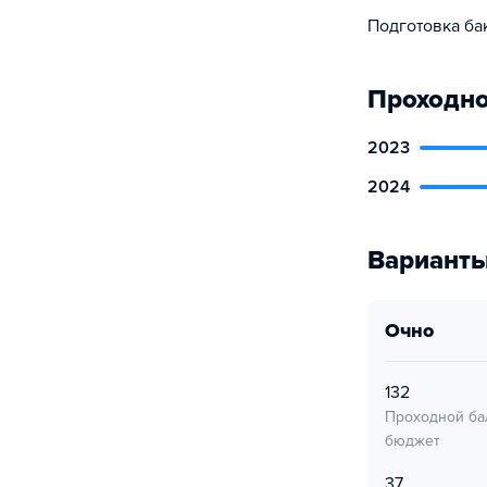
Подготовка ба
Проходно
2023
2024
Варианты
очно
132
Проходной ба
бюджет
37