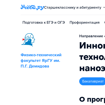
Старшекласснику и абитуриенту
Подготовка к ЕГЭ и ОГЭ
Профориентация
Направление «
Инно
техно
Физико-технический
факультет ЯрГУ им.
нано
П.Г. Демидова
бакалавриат
О про