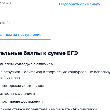
к
от 40
Подобрать олимпиаду
а
от 44
шансы на поступление
ельные баллы к сумме ЕГЭ
а диплом колледжа с отличием
за результаты олимпиад и творческих конкурсов, не исполь
собых прав
олонтерская деятельность
 аттестат с отличием
 спортивные достижения
наличие статуса победителя чемпионата «Абилимпикс»