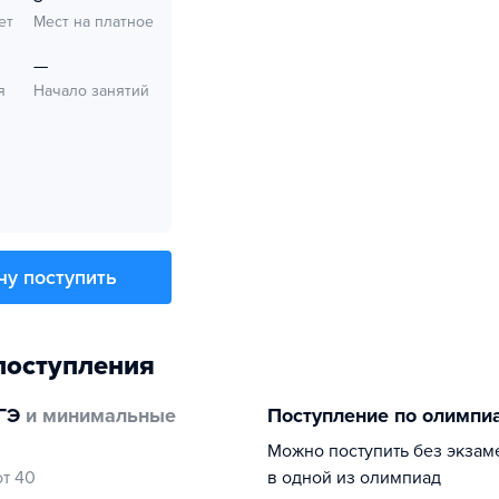
ет
Мест на платное
—
я
Начало занятий
чу поступить
поступления
ГЭ
и минимальные
Поступление по олимпи
Можно поступить без экзам
от 40
в одной из олимпиад