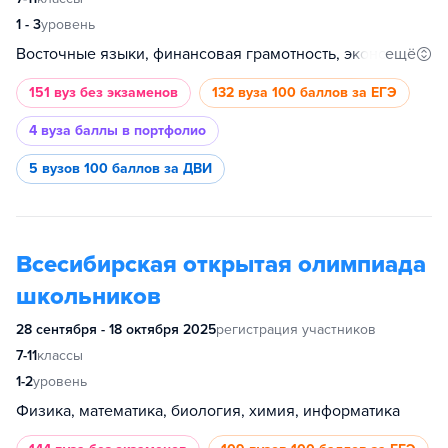
1 - 3
уровень
ещё
Восточные языки, финансовая грамотность, экономика, культурология, биология, математика, информатика, обществознание, русский язык, история, иностранный язык, основы бизнеса, психология, философия, востоковедение и африканистика, инженерные науки, физика, социология, анализ данных, химия, промышленное программирование, международные отношения, история искусств, география, филология, право, журналистика, дизайн
151 вуз
без экзаменов
132 вуза
100 баллов за ЕГЭ
4 вуза
баллы в портфолио
5 вузов
100 баллов за ДВИ
Всесибирская открытая олимпиада
школьников
28 сентября - 18 октября 2025
регистрация участников
7-11
классы
1-2
уровень
Физика, математика, биология, химия, информатика