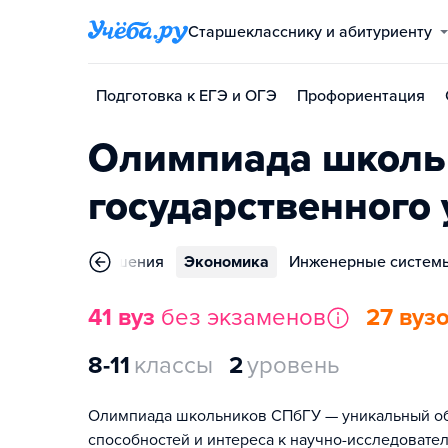
Старшекласснику и абитуриенту
Подготовка к ЕГЭ и ОГЭ
Профориентация
Олимпиада школьн
государственного
народные отношения
Экономика
Инженерные систем
41 вуз
без экзаменов
27 вуз
8-11
классы
2
уровень
Олимпиада школьников СПбГУ — уникальный обр
способностей и интереса к научно-исследовате