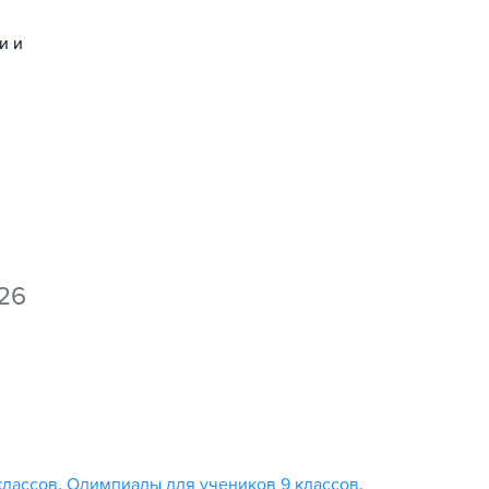
и и
026
классов
,
Олимпиады для учеников 9 классов
,