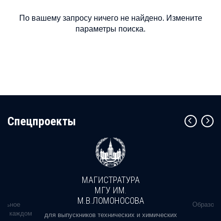
По вашему запросу ничего не найдено. Измените
параметры поиска.
Cпецпроекты
МАГИСТРАТУРА
МГУ ИМ.
М.В.ЛОМОНОСОВА
альное
Образова
ь в каждом
для выпускников технических и химических