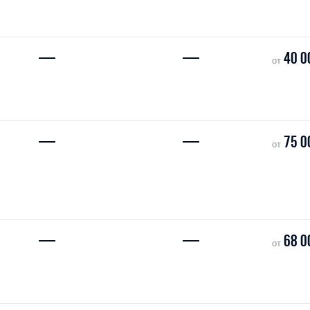
—
—
40 0
от
—
—
75 0
от
—
—
68 0
от