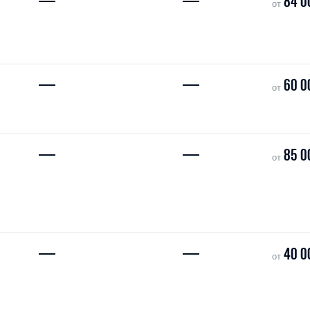
—
—
84 0
от
—
—
60 0
от
—
—
85 0
от
—
—
40 0
от