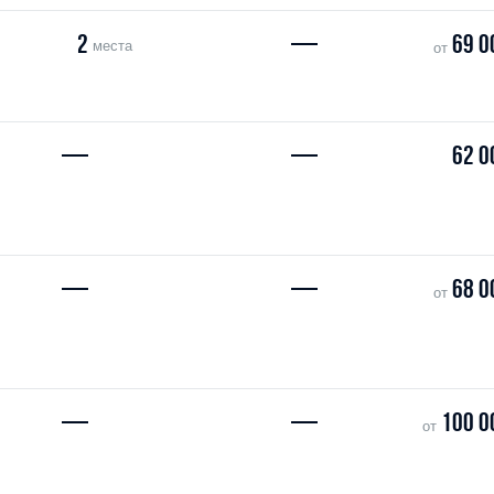
2
—
69 0
места
от
—
—
62 0
—
—
68 0
от
—
—
100 0
от