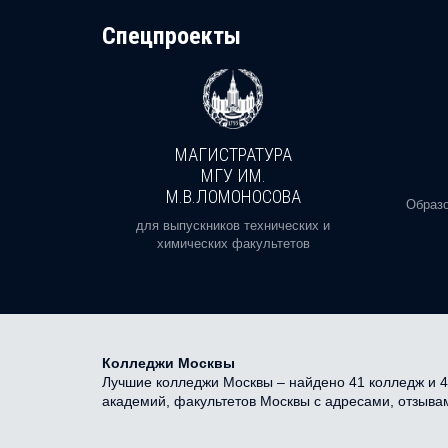
Cпецпроекты
МАГИСТРАТУРА
И
МГУ ИМ.
М.В.ЛОМОНОСОВА
, реальное
Образо
орая есть
для выпускников технических и
химических факультетов
Колледжи Москвы
Лучшие колледжи Москвы – найдено 41 колледж и 42
академий, факультетов Москвы с адресами, отзыва