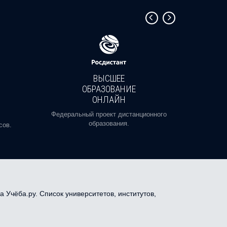
ВЫСШЕЕ
ОБРАЗОВАНИЕ
ОНЛАЙН
Пройди
профе
Федеральный проект дистанционного
образования.
сов.
 Учёба.ру. Список университетов, институтов,