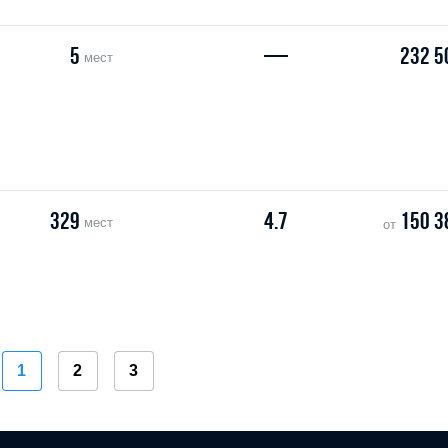
5
—
232 5
мест
329
4.7
150 3
мест
от
1
2
3