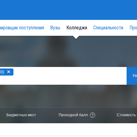
нировщик поступления
Вузы
Колледжи
Специальности
Про
×
3)
Н
Бюджетных мест
Проходной балл
Стоимость 
?