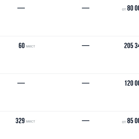
—
—
80 0
от
60
—
205 3
мест
—
—
120 0
329
—
85 0
мест
от