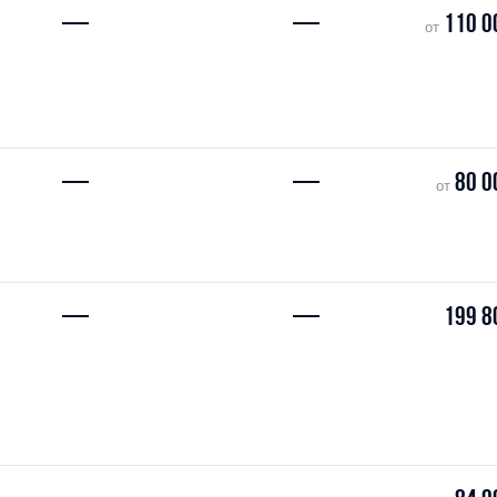
—
—
110 0
от
—
—
80 0
от
—
—
199 8