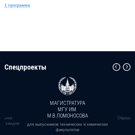
1 программа
Cпецпроекты
МАГИСТРАТУРА
МГУ ИМ.
М.В.ЛОМОНОСОВА
альное
Образова
ь в каждом
для выпускников технических и химических
факультетов