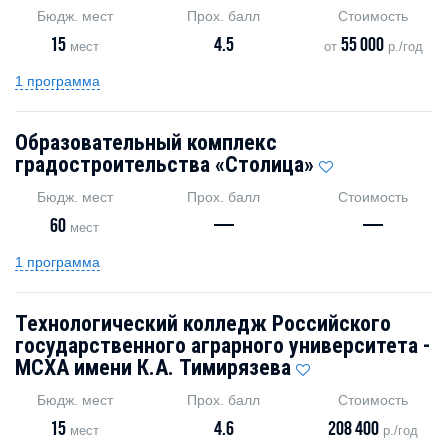
Бюдж. мест
Прох. балл
Стоимость
15
4.5
55 000
мест
от
р./год
1 программа
Образовательный комплекс
градостроительства «Столица»
Бюдж. мест
Прох. балл
Стоимость
60
—
—
мест
1 программа
Технологический колледж Российского
государственного аграрного университета -
МСХА имени К.А. Тимирязева
Бюдж. мест
Прох. балл
Стоимость
15
4.6
208 400
мест
р./год