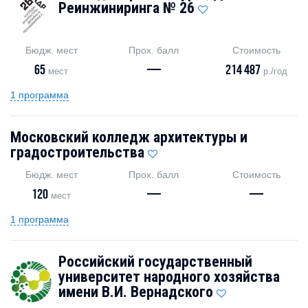
Реинжиниринга № 26
Бюдж. мест
Прох. балл
Стоимость
65
—
214 487
мест
р./год
1 программа
Московский колледж архитектуры и
градостроительства
Бюдж. мест
Прох. балл
Стоимость
120
—
—
мест
1 программа
Российский государственный
университет народного хозяйства
имени В.И. Вернадского