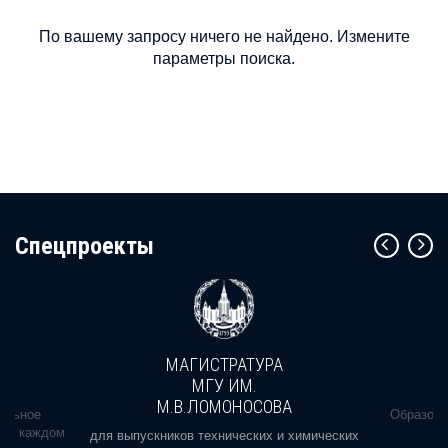
По вашему запросу ничего не найдено. Измените
параметры поиска.
Cпецпроекты
МАГИСТРАТУРА
МГУ ИМ.
М.В.ЛОМОНОСОВА
альное
Образова
ь в каждом
для выпускников технических и химических