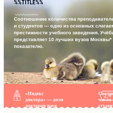
%%TITLE%%
Соотношение количества преподавател
и студентов — одно из основных слага
престижности учебного заведения. Учёб
представляет 10 лучших вузов Москвы
*
показателю.
«Индекс
Соотн
доктора» — доля
числа
докторов наук
студен
среди
к числ