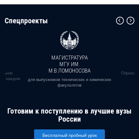
Cпецпроекты
МАГИСТРАТУРА
МГУ ИМ.
М.В.ЛОМОНОСОВА
альное
Образова
ь в каждом
для выпускников технических и химических
факультетов
Готовим к поступлению в лучшие вузы
России
Бесплатный пробный урок