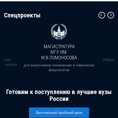
Cпецпроекты
МАГИСТРАТУРА
МГУ ИМ.
М.В.ЛОМОНОСОВА
альное
Образова
ь в каждом
для выпускников технических и химических
факультетов
Готовим к поступлению в лучшие вузы
России
Бесплатный пробный урок