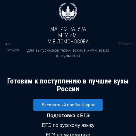
МАГИСТРАТУРА
МГУ ИМ.
М.В.ЛОМОНОСОВА
альное
Образова
ь в каждом
для выпускников технических и химических
факультетов
Готовим к поступлению в лучшие вузы
России
Бесплатный пробный урок
Подготовка к ЕГЭ
ЕГЭ по русскому языку
ЕГЭ по математике