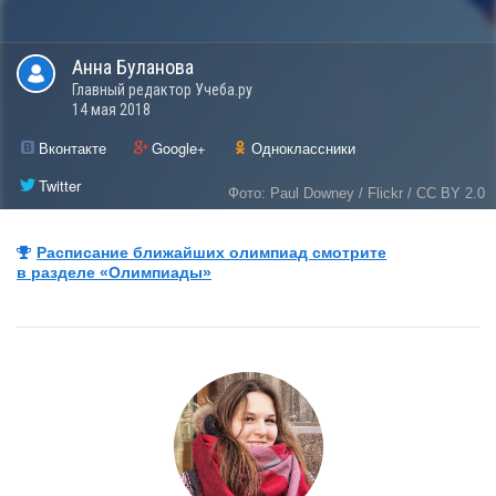
Анна
Буланова
Главный редактор Учеба.ру
14 мая 2018
Вконтакте
Google+
Одноклассники
Twitter
Фото: Paul Downey / Flickr / CC BY 2.0
Расписание ближайших олимпиад смотрите
в разделе «Олимпиады»