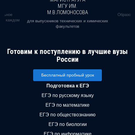
МГУ ИМ.
М.В.ЛОМОНОСОВА
альное
Образова
ь в каждом
для выпускников технических и химических
факультетов
Готовим к поступлению в лучшие вузы
России
Бесплатный пробный урок
Подготовка к ЕГЭ
ЕГЭ по русскому языку
ЕГЭ по математике
ЕГЭ по обществознанию
ЕГЭ по биологии
ЕГЭ по информатике