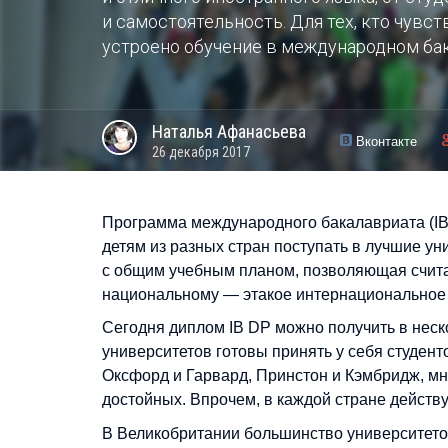
и самостоятельность. Для тех, кто чувст
устроено обучение в международном бак
Наталья
Афанасьева
Вконтакте
26 декабря 2017
Программа международного бакалавриата (IB)
детям из разных стран поступать в лучшие у
с общим учебным планом, позволяющая счита
национальному — этакое интернациональное
Сегодня диплом IB DP можно получить в неск
университетов готовы принять у себя студен
Оксфорд и Гарвард, Принстон и Кэмбридж, мн
достойных. Впрочем, в каждой стране действ
В Великобритании большинство университетов