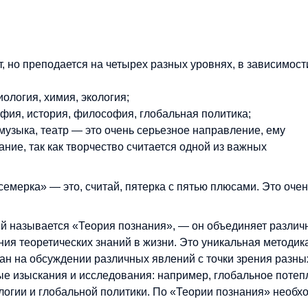
, но преподается на четырех разных уровнях, в зависимост
ология, химия, экология;
афия, история, философия, глобальная политика;
 музыка, театр — это очень серьезное направление, ему
ние, так как творчество считается одной из важных
емерка» — это, считай, пятерка с пятью плюсами. Это очен
ый называется «Теория познания», — он объединяет разли
ия теоретических знаний в жизни. Это уникальная методика
ван на обсуждении различных явлений с точки зрения разны
ые изыскания и исследования: например, глобальное поте
ологии и глобальной политики. По «Теории познания» необх