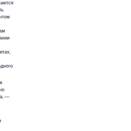
наются
ть
ентом
там
мании
етах,
одного
я
но
а, —
о