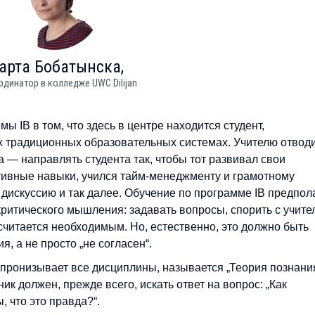
арта
Бобатынска,
рдинатор в колледже UWC Dilijan
 IB в том, что здесь в центре находится студент,
гих традиционных образовательных системах. Учителю отвод
 — направлять студента так, чтобы тот развивал свои
тивные навыки, учился тайм-менеджменту и грамотному
 дискуссию и так далее. Обучение по программе IB предпол
критического мышления: задавать вопросы, спорить с учите
, считается необходимым. Но, естественно, это должно быть
, а не просто „не согласен“.
 пронизывает все дисциплины, называется „Теория познания
ик должен, прежде всего, искать ответ на вопрос: „Как
, что это правда?“.