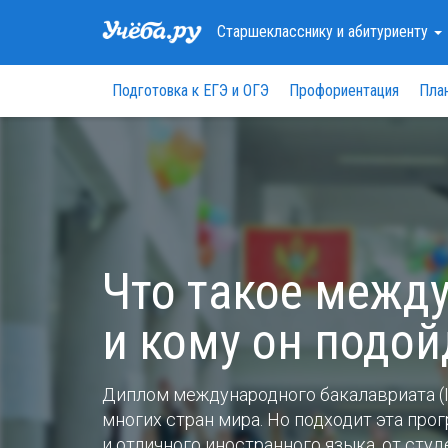
Старшекласснику
и абитуриенту
Подготовка к ЕГЭ и ОГЭ
Профориентация
Пла
Что такое межд
и кому он подой
Диплом международного бакалавриата (I
многих стран мира. Но подходит эта пр
и отличного иностранного языка, от сту