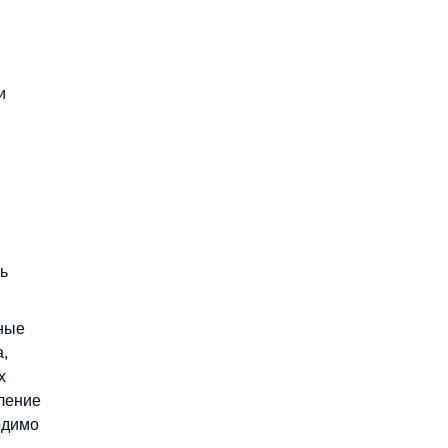
и
ь
чные
,
х
пление
одимо