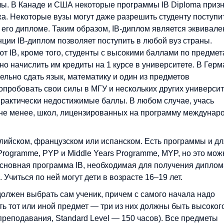
ы. В Канаде и США некоторые программы IB Diploma приз
жа. Некоторые вузы могут даже разрешить студенту поступи
 в его дипломе. Таким образом, IB-диплом является эквивал
ии IB-диплом позволяет поступить в любой вуз страны.
т IB, кроме того, студенты с высокими баллами по предме
о начислить им кредиты на 1 курсе в университете. В Гер
льно сдать язык, математику и один из предметов
опробовать свои силы в МГУ и нескольких других университ
 практически недостижимые баллы. В любом случае, учась
ем не менее, школ, лицензированных на программу междунар
глийском, французском или испанском. Есть программы и дл
Programme, PYP и Middle Years Programme, MYP, но это мож
 Основная программа IB, необходимая для получения диплом
Учиться по ней могут дети в возрасте 16–19 лет.
должен выбрать сам ученик, причем с самого начала надо
ать тот или иной предмет — три из них должны быть высоког
 преподавания, Standard Level — 150 часов). Все предметы