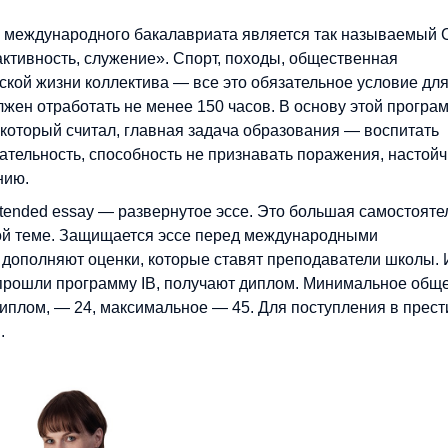
 международного бакалавриата является так называемый
о, активность, служение». Спорт, походы, общественная
еской жизни коллектива — все это обязательное условие дл
лжен отработать не менее 150 часов. В основу этой програ
 который считал, главная задача образования — воспитать
нательность, способность не признавать поражения, настой
ению.
xtended essay — развернутое эссе. Это большая самостояте
ой теме. Защищается эссе перед международными
 дополняют оценки, которые ставят преподаватели школы. 
ые прошли программу IB, получают диплом. Минимальное общ
 диплом, — 24, максимальное — 45. Для поступления в прес
.