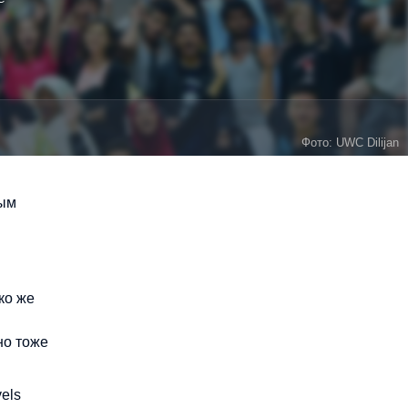
Фото: UWC Dilijan
ным
ко же
но тоже
els