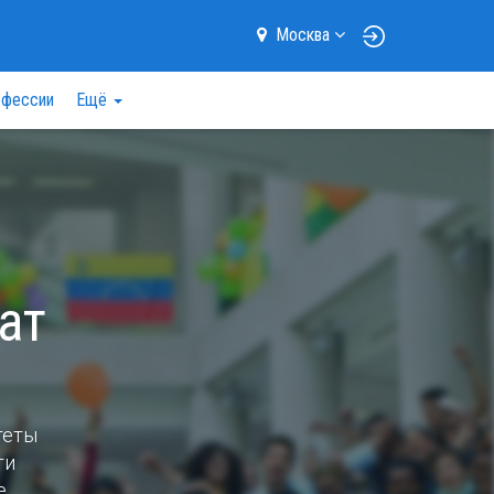
Москва
фессии
Ещё
ат
теты
ти
е