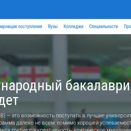
нировщик поступления
Вузы
Колледжи
Специальности
Про
ународный бакалаври
дет
B) — это возможность поступать в лучшие универси
ограмма далеко не всем: помимо хорошей успеваемос
дента требуется креативность, критическое мышлени