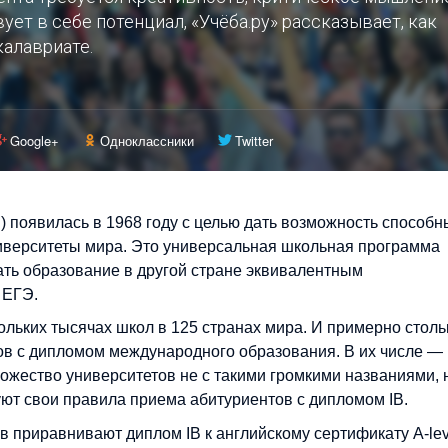
вует в себе потенциал, «Учёба.ру» рассказывает, как
алавриате.
Google+
Одноклассники
Twitter
 появилась в 1968 году с целью дать возможность способ
ниверситеты мира. Это универсальная школьная программа
ть образование в другой стране эквивалентным
 ЕГЭ.
ольких тысячах школ в 125 странах мира. И примерно столь
тов с дипломом международного образования. В их числе —
ожество университетов не с такими громкими названиями, 
уют свои правила приема абитуриентов с дипломом IB.
 приравнивают диплом IB к английскому сертификату A-lev