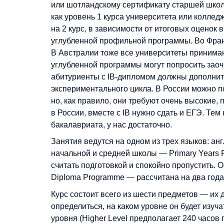
или шотландскому сертификату старшей школ
как уровень 1 курса университета или коллед
на 2 курс, в зависимости от итоговых оценок
углубленной профильной программы. Во Франц
В Австралии тоже все университеты принимаю
углубленной программы могут попросить заочн
абитуриенты с IB-дипломом должны дополните
экспериментального цикла. В России можно п
но, как правило, они требуют очень высокие,
в России, вместе с IB нужно сдать и ЕГЭ. Т
бакалавриата, у нас достаточно.
Занятия ведутся на одном из трех языков: ан
начальной и средней школы — Primary Years 
считать подготовкой и спокойно пропустить.
Diploma Programme — рассчитана на два года. 
Курс состоит всего из шести предметов — их 
определиться, на каком уровне он будет изуч
уровня (Higher Level предполагает 240 часов