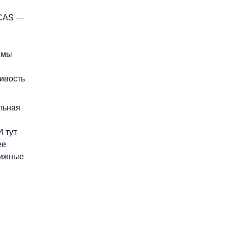
 CAS —
я
ммы
чивость
льная
И тут
ее
тижные