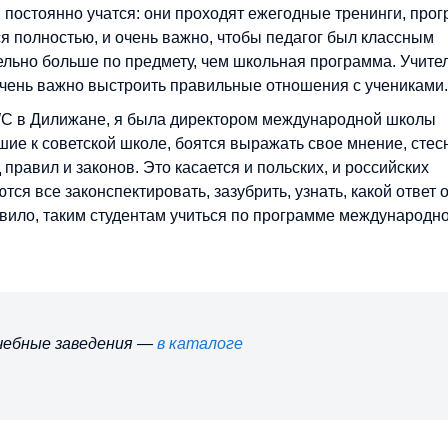
и постоянно учатся: они проходят ежегодные тренинги, про
 полностью, и очень важно, чтобы педагог был классным
ельно больше по предмету, чем школьная программа. Учите
 очень важно выстроить правильные отношения с учениками.
UWC в Дилижане, я была директором международной школы
ыкшие к советской школе, боятся выражать свое мнение, сте
 правил и законов. Это касается и польских, и российских
тся все законспектировать, зазубрить, узнать, какой ответ о
авило, таким студентам учиться по программе международн
учебные заведения —
в каталоге