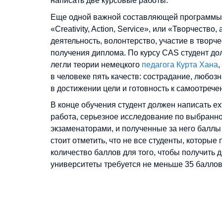
написать две курсовые работы.
Еще одной важной составляющей программы
«Creativity, Action, Service», или «Творчеств
деятельность, волонтерство, участие в творч
получения диплома. По курсу CAS студент до
легли теории немецкого
педагога Курта Хана
,
в человеке пять качеств: сострадание, любоз
в достижении цели и готовность к самоотреч
В конце обучения студент должен написать e
работа, серьезное исследование по выбранн
экзаменаторами, и полученные за него баллы
стоит отметить, что не все студенты, котор
количество баллов для того, чтобы получить
университеты требуется не меньше 35 баллов