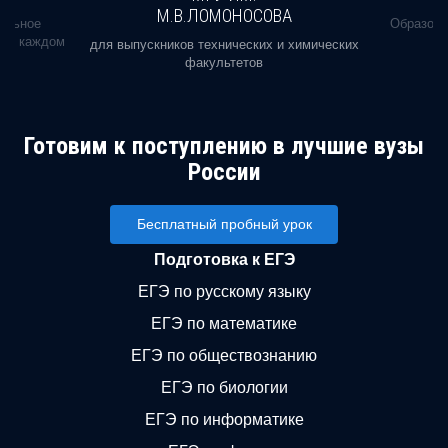
М.В.ЛОМОНОСОВА
альное
Образова
ь в каждом
для выпускников технических и химических
факультетов
Готовим к поступлению в лучшие вузы
России
Бесплатный пробный урок
Подготовка к ЕГЭ
ЕГЭ по русскому языку
ЕГЭ по математике
ЕГЭ по обществознанию
ЕГЭ по биологии
ЕГЭ по информатике