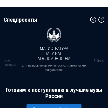
Cпецпроекты
МАГИСТРАТУРА
МГУ ИМ.
М.В.ЛОМОНОСОВА
альное
Образова
ь в каждом
для выпускников технических и химических
факультетов
Готовим к поступлению в лучшие вузы
России