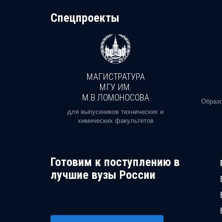
Cпецпроекты
МАГИСТРАТУРА
И
МГУ ИМ.
М.В.ЛОМОНОСОВА
, реальное
Образо
орая есть
для выпускников технических и
химических факультетов
Готовим к поступлению в
лучшие вузы России