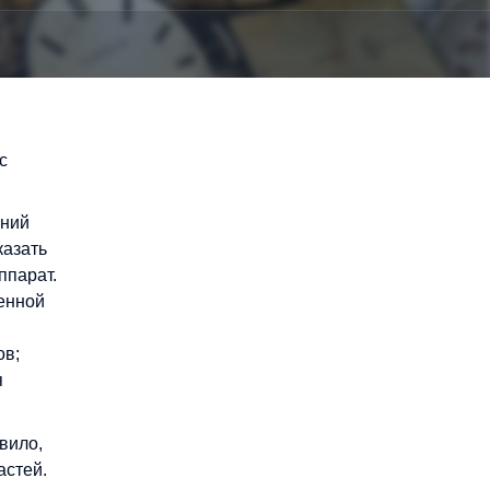
с
ений
казать
ппарат.
енной
ов;
я
вило,
астей.