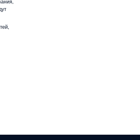
вания,
дут
тей,