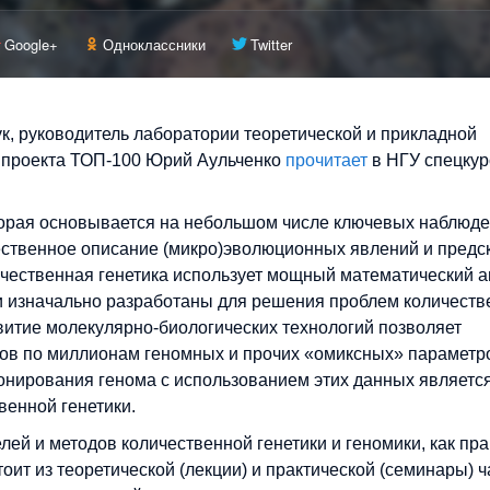
Google+
Одноклассники
Twitter
ук, руководитель лаборатории теоретической и прикладной
 проекта ТОП-100 Юрий Аульченко
прочитает
в НГУ спецкур
оторая основывается на небольшом числе ключевых наблюд
ественное описание (микро)эволюционных явлений и предс
ичественная генетика использует мощный математический а
 изначально разработаны для решения проблем количеств
витие молекулярно-биологических технологий позволяет
мов по миллионам геномных и прочих «омиксных» параметр
онирования генома с использованием этих данных являетс
венной генетики.
ей и методов количественной генетики и геномики, как пра
оит из теоретической (лекции) и практической (семинары) ч