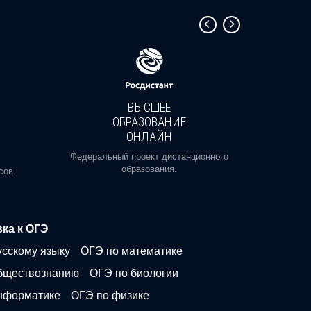
ВЫСШЕЕ
ОБРАЗОВАНИЕ
ОНЛАЙН
Пройди
профе
Федеральный проект дистанционного
образования.
сов.
ка к ОГЭ
усскому языку
ОГЭ по математике
бществознанию
ОГЭ по биологии
нформатике
ОГЭ по физике