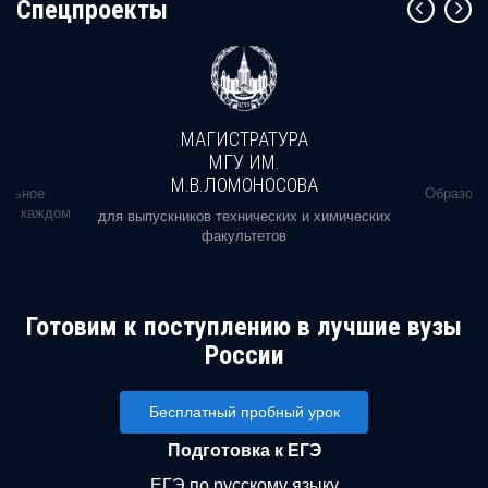
Cпецпроекты
МАГИСТРАТУРА
МГУ ИМ.
М.В.ЛОМОНОСОВА
альное
Образова
ь в каждом
для выпускников технических и химических
факультетов
Готовим к поступлению в лучшие вузы
России
Бесплатный пробный урок
Подготовка к ЕГЭ
ЕГЭ по русскому языку