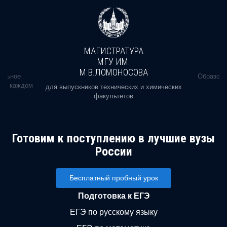
МАГИСТРАТУРА
МГУ ИМ.
М.В.ЛОМОНОСОВА
альное
Образова
ь в каждом
для выпускников технических и химических
факультетов
Готовим к поступлению в лучшие вузы
России
Бесплатный пробный урок
Подготовка к ЕГЭ
ЕГЭ по русскому языку