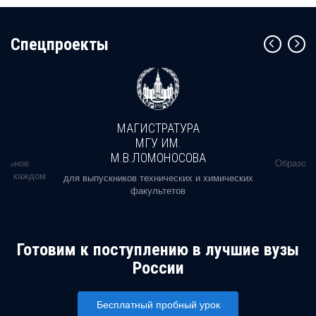
Cпецпроекты
МАГИСТРАТУРА
МГУ ИМ.
М.В.ЛОМОНОСОВА
альное
Образова
ь в каждом
для выпускников технических и химических
факультетов
Готовим к поступлению в лучшие вузы
России
Бесплатный пробный урок