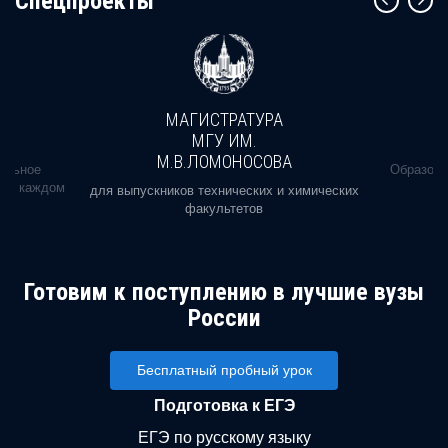
Cпецпроекты
МАГИСТРАТУРА
МГУ ИМ.
М.В.ЛОМОНОСОВА
альное
Образова
ь в каждом
для выпускников технических и химических
факультетов
Готовим к поступлению в лучшие вузы
России
Бесплатный пробный урок
Подготовка к ЕГЭ
ЕГЭ по русскому языку