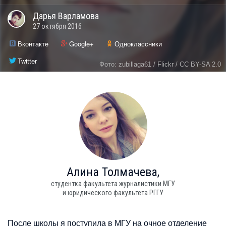
Дарья
Варламова
27 октября 2016
Вконтакте
Google+
Одноклассники
Twitter
Фото: zubillaga61 / Flickr / CC BY-SA 2.0
Алина
Толмачева,
студентка факультета журналистики МГУ
и юридического факультета РГГУ
После школы я поступила в МГУ на очное отделение