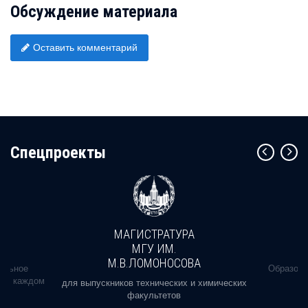
Обсуждение материала
Оставить комментарий
Cпецпроекты
МАГИСТРАТУРА
МГУ ИМ.
М.В.ЛОМОНОСОВА
альное
Образова
ь в каждом
для выпускников технических и химических
факультетов