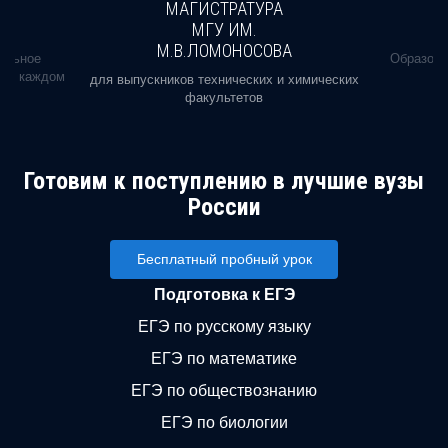
МАГИСТРАТУРА
МГУ ИМ.
М.В.ЛОМОНОСОВА
альное
Образова
ь в каждом
для выпускников технических и химических
факультетов
Готовим к поступлению в лучшие вузы
России
Бесплатный пробный урок
Подготовка к ЕГЭ
ЕГЭ по русскому языку
ЕГЭ по математике
ЕГЭ по обществознанию
ЕГЭ по биологии