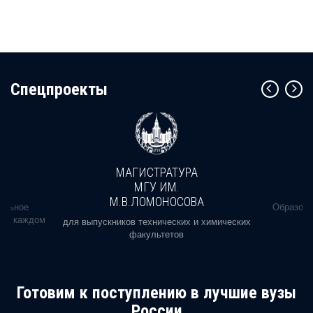
Cпецпроекты
МАГИСТРАТУРА
МГУ ИМ.
М.В.ЛОМОНОСОВА
альное
Образова
ь в каждом
для выпускников технических и химических
факультетов
Готовим к поступлению в лучшие вузы
России