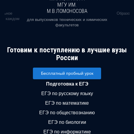
МГУ ИМ.
М.В.ЛОМОНОСОВА
альное
Образова
ь в каждом
для выпускников технических и химических
факультетов
Готовим к поступлению в лучшие вузы
России
Бесплатный пробный урок
Подготовка к ЕГЭ
ЕГЭ по русскому языку
ЕГЭ по математике
ЕГЭ по обществознанию
ЕГЭ по биологии
ЕГЭ по информатике