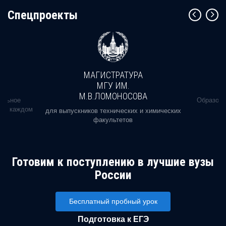
Cпецпроекты
МАГИСТРАТУРА
МГУ ИМ.
М.В.ЛОМОНОСОВА
альное
Образова
ь в каждом
для выпускников технических и химических
факультетов
Готовим к поступлению в лучшие вузы
России
Бесплатный пробный урок
Подготовка к ЕГЭ