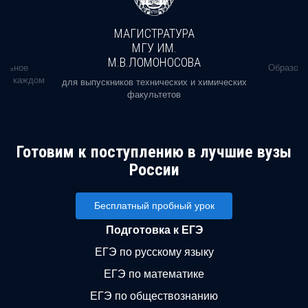
МАГИСТРАТУРА
МГУ ИМ.
М.В.ЛОМОНОСОВА
альное
Образова
ь в каждом
для выпускников технических и химических
факультетов
Готовим к поступлению в лучшие вузы
России
Бесплатный пробный урок
Подготовка к ЕГЭ
ЕГЭ по русскому языку
ЕГЭ по математике
ЕГЭ по обществознанию