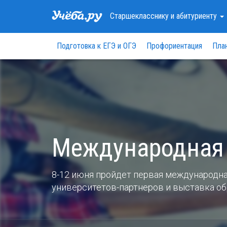
Старшекласснику
и абитуриенту
Подготовка к ЕГЭ и ОГЭ
Профориентация
Пла
Международная
8-12 июня пройдет первая международн
университетов-партнеров и выставка о