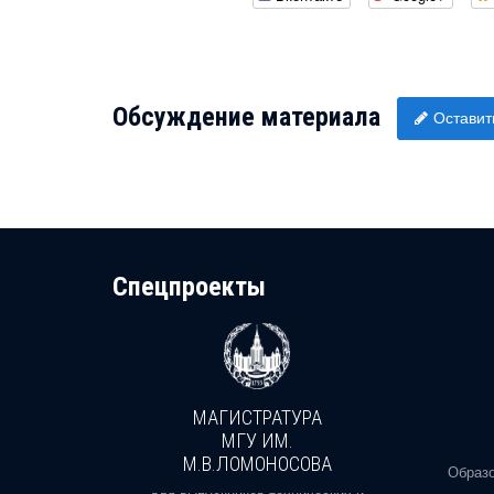
Обсуждение материала
Оставит
Cпецпроекты
МАГИСТРАТУРА
И
МГУ ИМ.
М.В.ЛОМОНОСОВА
, реальное
Образо
орая есть