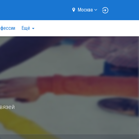
Москва
фессии
Ещё
вязей