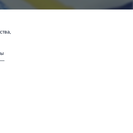
ства,
лы
 —