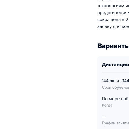
технологиям и
предпочтениям
сокращена в 2 
заявку для кон
Варианты
дистанци
144 ак. ч.
(144
Срок обучени
По мере наб
Когда
—
График занят