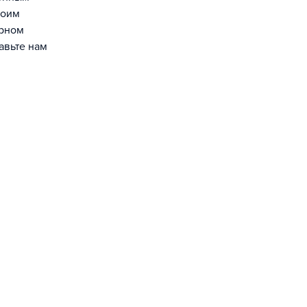
воим
ерном
авьте нам