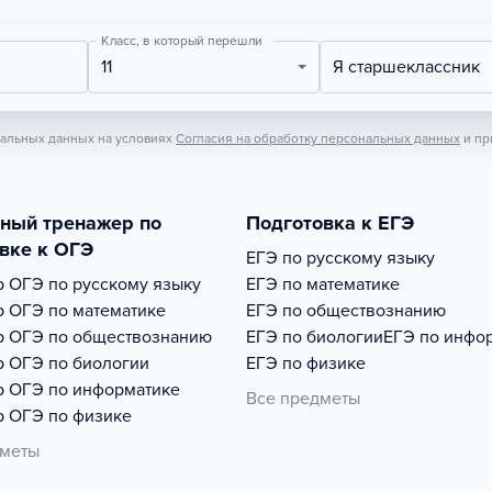
Класс, в который перешли
11
Я старшеклассник
нальных данных на условиях
Согласия на обработку персональных данных
и пр
тный тренажер по
Подготовка к ЕГЭ
вке к ОГЭ
ЕГЭ по русскому языку
р
ОГЭ по русскому языку
ЕГЭ по математике
р
ОГЭ по математике
ЕГЭ по обществознанию
р
ОГЭ по обществознанию
ЕГЭ по биологии
ЕГЭ по инфо
р
ОГЭ по биологии
ЕГЭ по физике
р
ОГЭ по информатике
Все предметы
р
ОГЭ по физике
дметы