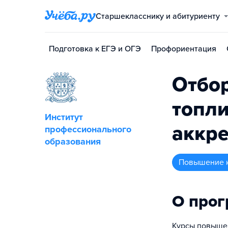
Старшекласснику и абитуриенту
Подготовка к ЕГЭ и ОГЭ
Профориентация
Отбор
топли
Институт
аккр
профессионального
образования
повышение 
О про
Курсы повышен