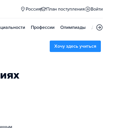
Россия
План поступления
Войти
циальности
Профессии
Олимпиады
Дни открытых д
Хочу здесь учиться
риях
ионным