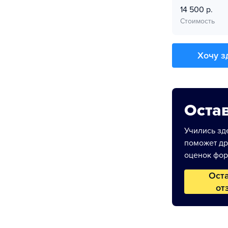
14 500 р.
Стоимость
Хочу з
Остав
Учились зде
поможет др
оценок фор
Ост
от