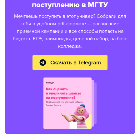
поступлению в МГТУ
Мечтаешь поступить в этот универ? Собрали для
тебя в удобном pdf-формате — расписание
приемной кампании и все способы попасть на
бюджет: ЕГЭ, олимпиады, целевой набор, на базе
колледжа.
Скачать в Telegram