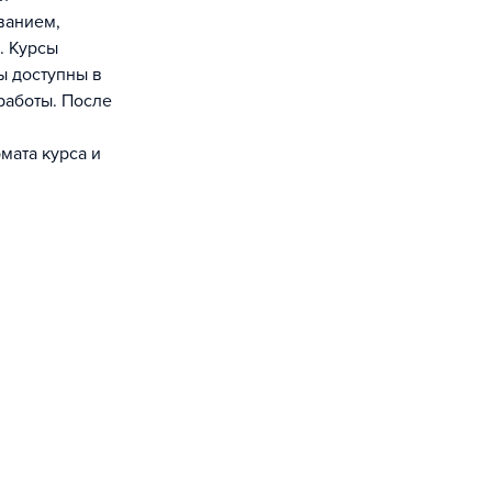
ванием,
. Курсы
ы доступны в
работы. После
мата курса и