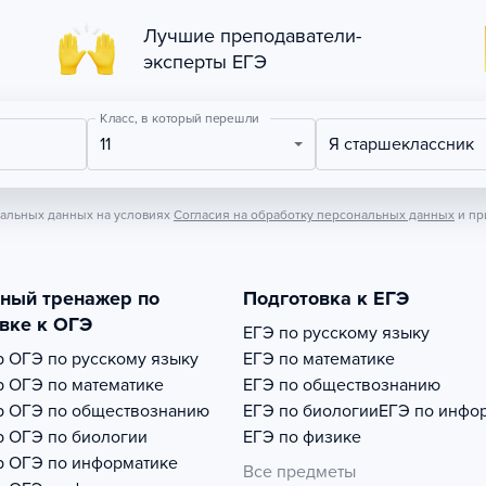
Лучшие преподаватели-
эксперты ЕГЭ
Класс, в который перешли
11
Я старшеклассник
нальных данных на условиях
Согласия на обработку персональных данных
и пр
тный тренажер по
Подготовка к ЕГЭ
вке к ОГЭ
ЕГЭ по русскому языку
р
ОГЭ по русскому языку
ЕГЭ по математике
р
ОГЭ по математике
ЕГЭ по обществознанию
р
ОГЭ по обществознанию
ЕГЭ по биологии
ЕГЭ по инфо
р
ОГЭ по биологии
ЕГЭ по физике
р
ОГЭ по информатике
Все предметы