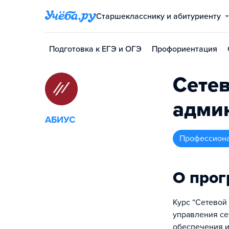
Старшекласснику и абитуриенту
Подготовка к ЕГЭ и ОГЭ
Профориентация
Сетев
адми
АБИУС
профессион
О про
Курс “Сетевой
управления се
обеспечения и