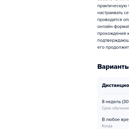
практическую 
настраивать с
проводятся оп
онлайн-формате
прохождения к
подтверждающи
его продолжит
Варианты
дистанци
8 недель
(30
Срок обучени
В любое вр
Когда