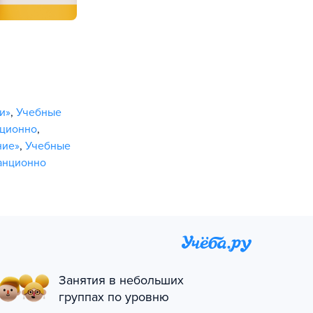
и»
,
Учебные
нционно
,
ние»
,
Учебные
анционно
Занятия в небольших
группах по уровню