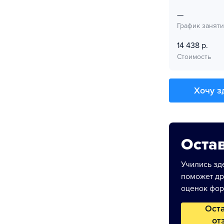
—
График занят
14 438 р.
Стоимость
Хочу з
Остав
Учились зде
поможет др
оценок фор
Ост
от