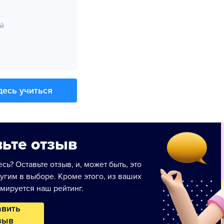
ий
десь учиться
ьте отзыв
сь? Оставьте отзыв, и, может быть, это
угим в выборе. Кроме этого, из ваших
мируется наш рейтинг.
авить
зыв