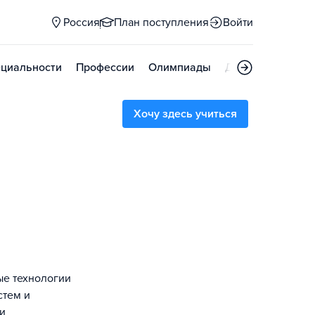
Россия
План поступления
Войти
циальности
Профессии
Олимпиады
Дни открытых д
Хочу здесь учиться
ые технологии
стем и
 и