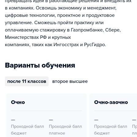
превращать идеи в работающие решения и внедрять их
в компаниях. Освоишь экономику и менеджмент,
цифровые технологии, проектное и продуктовое
управление. Сможешь пройти практику или
оплачиваемую стажировку в Газпромбанке, Сбере,
Министерствах РФ и крупных
компаниях, таких как Ингосстрах и РусГидро.
Варианты обучения
после 11 классов
второе высшее
очно
очно-заочно
—
—
—
—
Проходной балл
Проходной балл
Проходной балл
Пр
бюджет
платное
бюджет
пл