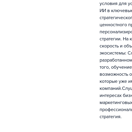
условия для у
ИИ в ключевые
стратегическог
ценностного п
персонализиро
стратегии. На
скорость и об
экосистемы: С
разработанном
того, обучени
возможность о
которые уже и
компаний.Слуш
интересах биз
маркетинговых
профессиональ
стратегия.