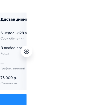
дистанционно
вечерняя
6 недель
(128 ак. ч.)
6 недель
(128 ак. ч.)
Срок обучения
Срок обучения
В любое время
В любое время
Когда
Когда
—
—
График занятий
График занятий
75 000 р.
75 000 р.
Стоимость
Стоимость