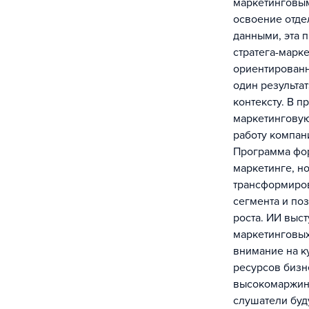
маркетинговым
освоение отде
данными, эта 
стратега-марк
ориентированн
один результа
контексту. В 
маркетинговую
работу компан
Программа фор
маркетинге, но
трансформиров
сегмента и по
роста. ИИ выс
маркетинговых
внимание на к
ресурсов бизн
высокомаржина
слушатели буд