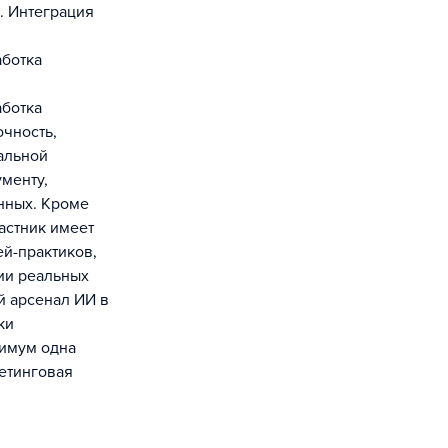
. Интеграция
л
аботка
аботка
очность,
альной
ументу,
анных. Кроме
астник имеет
ей-практиков,
ии реальных
й арсенал ИИ в
ки
нимум одна
етинговая