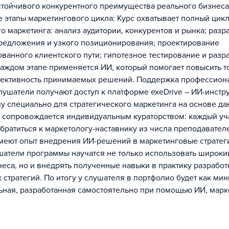
стойчивого конкурентного преимущества реального бизнеса
 этапы маркетингового цикла: Курс охватывает полный цик
о маркетинга: анализ аудитории, конкурентов и рынка; разр
редложения и узкого позиционирования; проектирование
ванного клиентского пути; гипотезное тестирование и разр
 каждом этапе применяется ИИ, который помогает повысить т
ъективность принимаемых решений. Поддержка профессион
лушатели получают доступ к платформе exeDrive – ИИ-инстр
у специально для стратегического маркетинга на основе д
е сопровождается индивидуальным кураторством: каждый уч
братиться к маркетологу-наставнику из числа преподавател
меют опыт внедрения ИИ-решений в маркетинговые стратег
атели программы научатся не только использовать широки
неса, но и внедрять полученные навыки в практику разработ
 стратегий. По итогу у слушателя в портфолио будет как ми
ная, разработанная самостоятельно при помощью ИИ, марк