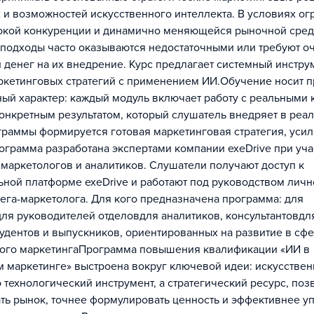
 и возможностей искусственного интеллекта. В условиях о
сокой конкуренции и динамично меняющейся рыночной сре
подходы часто оказываются недостаточными или требуют о
и денег на их внедрение. Курс предлагает системный инстру
ркетинговых стратегий с применением ИИ.Обучение носит п
ый характер: каждый модуль включает работу с реальными 
онкретным результатом, который слушатель внедряет в реал
граммы формируется готовая маркетинговая стратегия, уси
ограмма разработана экспертами компании exeDrive при уча
маркетологов и аналитиков. Слушатели получают доступ к
ной платформе exeDrive и работают под руководством лично
тега-маркетолога. Для кого предназначена программа: для
ля руководителей отделовдля аналитиков, консультантовдл
тудентов и выпускников, ориентированных на развитие в сф
кого маркетингаПрограмма повышения квалификации «ИИ в
м маркетинге» выстроена вокруг ключевой идеи: искусствен
то технологический инструмент, а стратегический ресурс, п
ть рынок, точнее формулировать ценность и эффективнее у