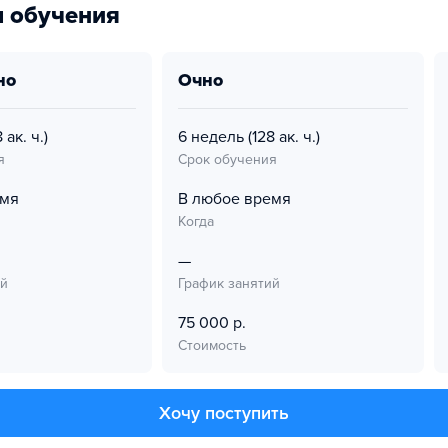
 обучения
но
очно
 ак. ч.)
6 недель
(128 ак. ч.)
я
Срок обучения
емя
В любое время
Когда
—
ий
График занятий
75 000 р.
Стоимость
Хочу поступить