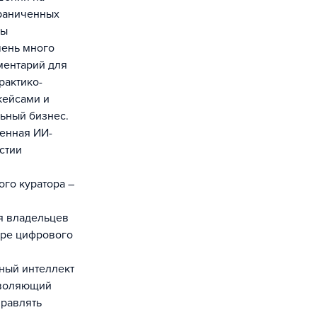
граниченных
ды
чень много
ментарий для
рактико-
кейсами и
ьный бизнес.
ленная ИИ-
стии
го куратора –
я владельцев
ере цифрового
ный интеллект
озволяющий
правлять