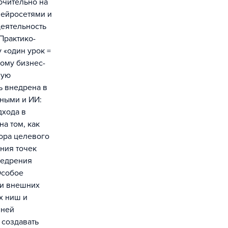
ючительно на
нейросетями и
деятельность
Практико-
 «один урок =
ному бизнес-
ную
ь внедрена в
нными и ИИ:
дхода в
на том, как
ора целевого
ния точек
недрения
Особое
 и внешних
х ниш и
 ней
 создавать