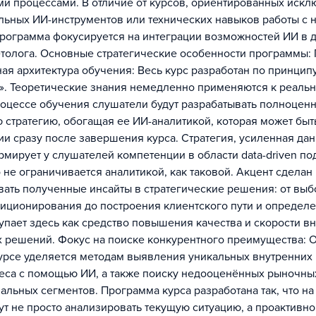
и процессами. В отличие от курсов, ориентированных искл
льных ИИ-инструментов или технических навыков работы с 
программа фокусируется на интеграции возможностей ИИ в 
етолога. Основные стратегические особенности программы: 
ая архитектура обучения: Весь курс разработан по принципу
т». Теоретические знания немедленно применяются к реаль
процессе обучения слушатели будут разрабатывать полноцен
 стратегию, обогащая ее ИИ-аналитикой, которая может быт
ии сразу после завершения курса. Стратегия, усиленная да
мирует у слушателей компетенции в области data-driven по
 не ограничивается аналитикой, как таковой. Акцент сделан 
ать полученные инсайты в стратегические решения: от выб
зиционирования до построения клиентского пути и определе
тупает здесь как средство повышения качества и скорости в
 решений. Фокус на поиске конкурентного преимущества: 
урсе уделяется методам выявления уникальных внутренних
еса с помощью ИИ, а также поиску недооценённых рыночны
льных сегментов. Программа курса разработана так, что на
ут не просто анализировать текущую ситуацию, а проактивно