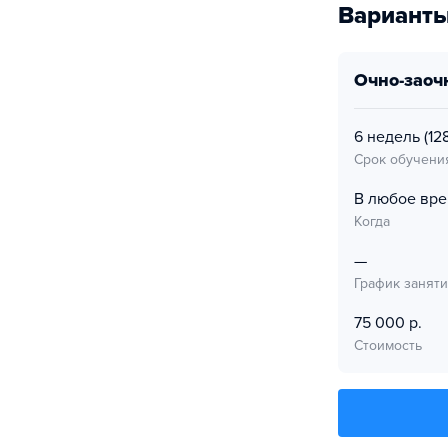
Варианты
очно-заоч
6 недель
(128
Срок обучени
В любое вр
Когда
—
График занят
75 000 р.
Стоимость