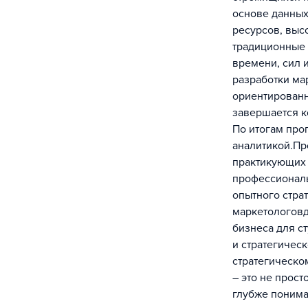
основе данных
ресурсов, вы
традиционные 
времени, сил 
разработки ма
ориентированн
завершается к
По итогам про
аналитикой.Пр
практикующих 
профессиональ
опытного стра
маркетологовд
бизнеса для с
и стратегичес
стратегическо
– это не прос
глубже понима