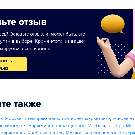
ьте отзыв
сь? Оставьте отзыв, и, может быть, это
угим в выборе. Кроме этого, из ваших
мируется наш рейтинг.
авить
зыв
те также
ы Москвы по направлению «интернет-маркетинг»
,
Учебные 
ю «интернет-маркетинг» дистанционно
,
Учебные центры Мос
маркетинг»
,
Учебные центры Москвы по направлению «марк