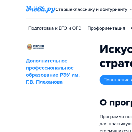
Старшекласснику и абитуриенту
Подготовка к ЕГЭ и ОГЭ
Профориентация
Искус
страт
Дополнительное
профессиональное
образование РЭУ им.
повышение 
Г.В. Плеханова
О про
Программа пов
для практикую
стремящихся п