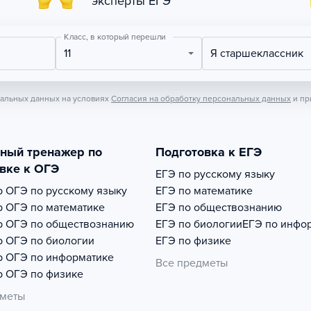
эксперты ЕГЭ
Класс, в который перешли
11
Я старшеклассник
нальных данных на условиях
Согласия на обработку персональных данных
и пр
тный тренажер по
Подготовка к ЕГЭ
вке к ОГЭ
ЕГЭ по русскому языку
р
ОГЭ по русскому языку
ЕГЭ по математике
р
ОГЭ по математике
ЕГЭ по обществознанию
р
ОГЭ по обществознанию
ЕГЭ по биологии
ЕГЭ по инфо
р
ОГЭ по биологии
ЕГЭ по физике
р
ОГЭ по информатике
Все предметы
р
ОГЭ по физике
дметы