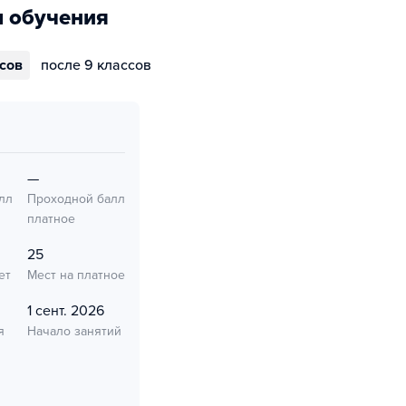
 обучения
ссов
после 9 классов
—
лл
Проходной балл
платное
25
ет
Мест на платное
1 сент. 2026
я
Начало занятий