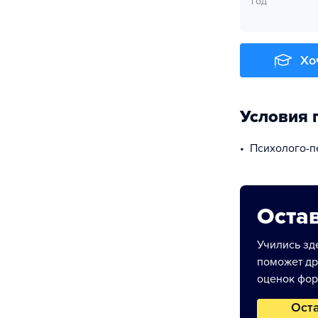
год
Хо
Условия 
Психолого-
Остав
Учились зде
поможет др
оценок фор
Ост