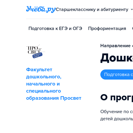
Старшекласснику и абитуриенту
Подготовка к ЕГЭ и ОГЭ
Профориентация
Направление «
Дошк
Факультет
подготовка
дошкольного,
начального и
специального
О про
образования Просвет
Обучение по с
детей дошколь