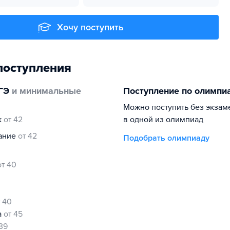
Хочу поступить
поступления
ГЭ
и минимальные
Поступление по олимпи
Можно поступить без экзам
к
от 42
в одной из олимпиад
нание
от 42
Подобрать олимпиаду
от 40
0
т 40
а
от 45
 39