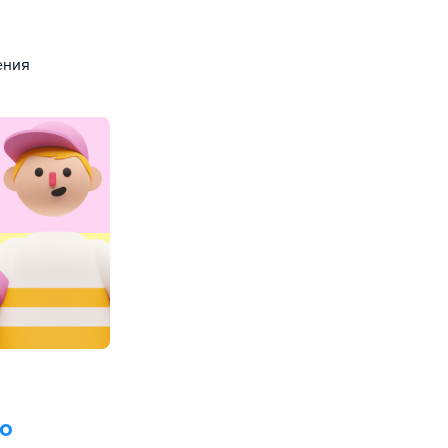
ения
о