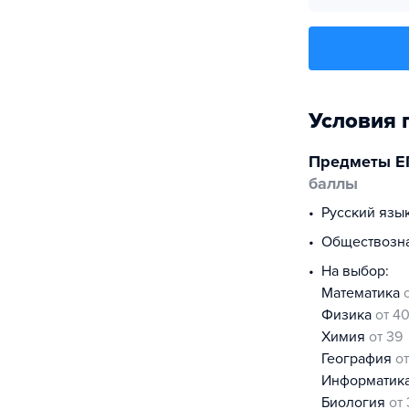
Условия 
Предметы Е
баллы
русский язы
обществоз
На выбор:
математика
физика
от 4
химия
от 39
география
о
информатик
биология
от