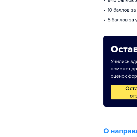
8-10 баллов 
10 баллов з
5 баллов за
Остав
Учились зде
поможет др
оценок фор
Ост
от
О направ