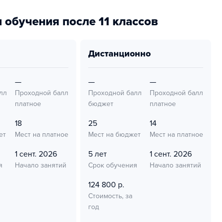
 обучения после 11 классов
дистанционно
—
—
—
лл
Проходной балл
Проходной балл
Проходной балл
платное
бюджет
платное
18
25
14
ет
Мест на платное
Мест на бюджет
Мест на платное
1 сент. 2026
5 лет
1 сент. 2026
я
Начало занятий
Срок обучения
Начало занятий
124 800 р.
Стоимость, за
год