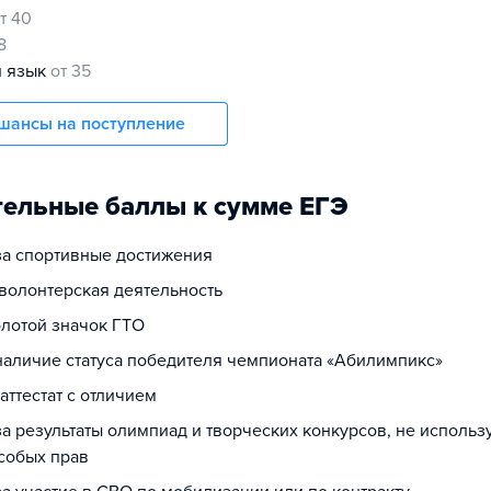
т 40
8
й язык
от 35
шансы на поступление
ельные баллы к сумме ЕГЭ
 за спортивные достижения
 волонтерская деятельность
олотой значок ГТО
 наличие статуса победителя чемпионата «Абилимпикс»
 аттестат с отличием
за результаты олимпиад и творческих конкурсов, не исполь
собых прав