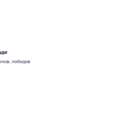
аде
енов, победив