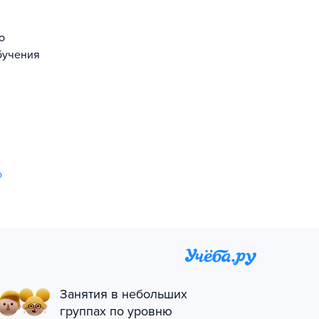
о
бучения
о
Занятия в небольших
группах по уровню