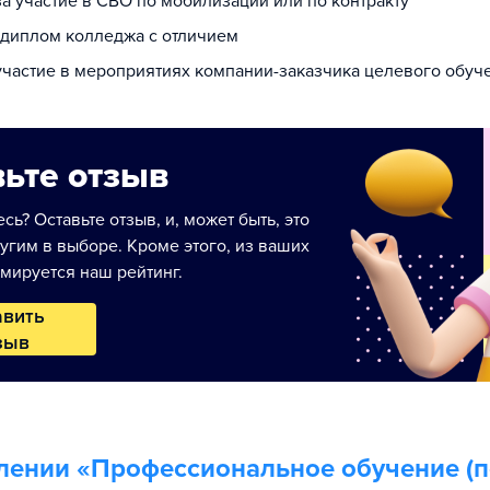
за участие в СВО по мобилизации или по контракту
а диплом колледжа с отличием
 участие в мероприятиях компании-заказчика целевого обуч
ьте отзыв
сь? Оставьте отзыв, и, может быть, это
угим в выборе. Кроме этого, из ваших
мируется наш рейтинг.
авить
зыв
лении «
Профессиональное обучение (п