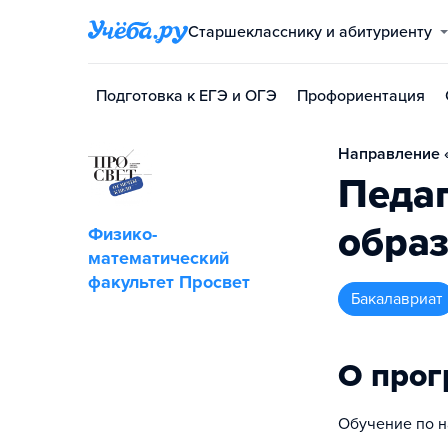
Старшекласснику и абитуриенту
Подготовка к ЕГЭ и ОГЭ
Профориентация
Направление «
Педа
обра
Физико-
математический
факультет Просвет
бакалавриат
О про
Обучение по н