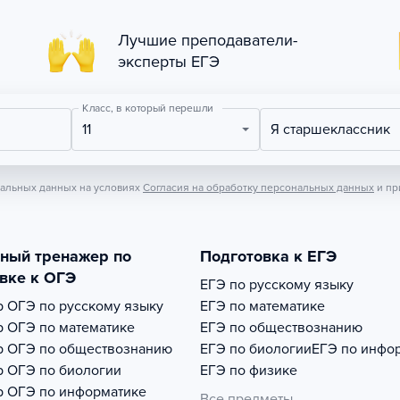
Лучшие преподаватели-
эксперты ЕГЭ
Класс, в который перешли
11
Я старшеклассник
нальных данных на условиях
Согласия на обработку персональных данных
и пр
тный тренажер по
Подготовка к ЕГЭ
вке к ОГЭ
ЕГЭ по русскому языку
р
ОГЭ по русскому языку
ЕГЭ по математике
р
ОГЭ по математике
ЕГЭ по обществознанию
р
ОГЭ по обществознанию
ЕГЭ по биологии
ЕГЭ по инфо
р
ОГЭ по биологии
ЕГЭ по физике
р
ОГЭ по информатике
Все предметы