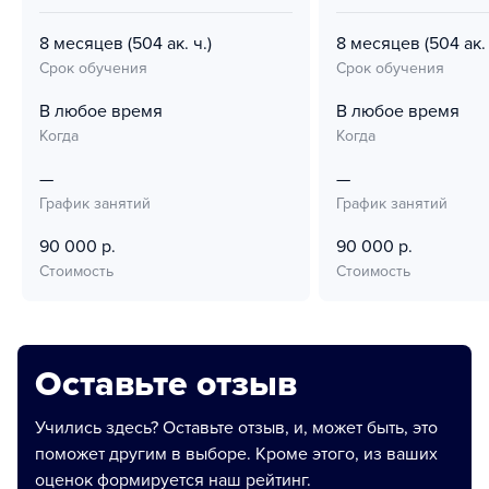
8 месяцев
(504 ак. ч.)
8 месяцев
(504 ак. 
Срок обучения
Срок обучения
В любое время
В любое время
Когда
Когда
—
—
График занятий
График занятий
90 000 р.
90 000 р.
Стоимость
Стоимость
Оставьте отзыв
Учились здесь? Оставьте отзыв, и, может быть, это
поможет другим в выборе. Кроме этого, из ваших
оценок формируется наш рейтинг.