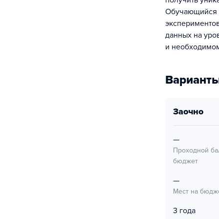
получить уник
Обучающийся п
экспериментов
данных на уро
и необходимом
Варианты
заочно
—
Проходной ба
бюджет
—
Мест на бюдж
3 года