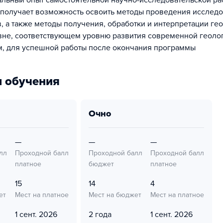
альный опыт самостоятельной научно-исследовательской ра
олучает возможность освоить методы проведения исследо
, а также методы получения, обработки и интерпретации ге
вне, соответствующем уровню развития современной геоло
, для успешной работы после окончания программы
 обучения
очно
—
—
—
лл
Проходной балл
Проходной балл
Проходной балл
платное
бюджет
платное
15
14
4
ет
Мест на платное
Мест на бюджет
Мест на платное
1 сент. 2026
2 года
1 сент. 2026