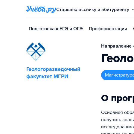
Старшекласснику и абитуриенту
Подготовка к ЕГЭ и ОГЭ
Профориентация
Направление «
Геоло
Геологоразведочный
магистратур
факультет МГРИ
О про
Основная обра
получить знан
исследованиях