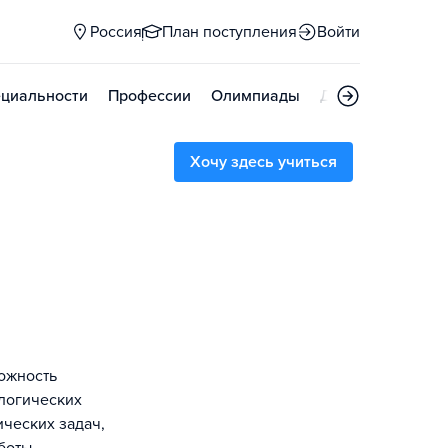
Россия
План поступления
Войти
циальности
Профессии
Олимпиады
Дни открытых д
Хочу здесь учиться
ожность
ологических
ческих задач,