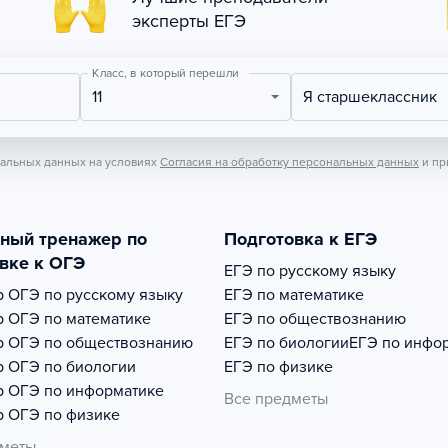
эксперты ЕГЭ
Класс, в который перешли
11
Я старшеклассник
нальных данных на условиях
Согласия на обработку персональных данных
и пр
тный тренажер по
Подготовка к ЕГЭ
вке к ОГЭ
ЕГЭ по русскому языку
р
ОГЭ по русскому языку
ЕГЭ по математике
р
ОГЭ по математике
ЕГЭ по обществознанию
р
ОГЭ по обществознанию
ЕГЭ по биологии
ЕГЭ по инфо
р
ОГЭ по биологии
ЕГЭ по физике
р
ОГЭ по информатике
Все предметы
р
ОГЭ по физике
дметы