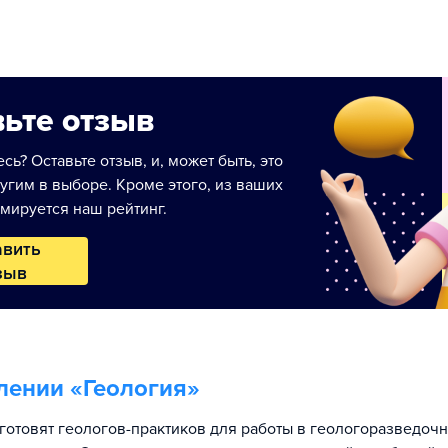
ьте отзыв
сь? Оставьте отзыв, и, может быть, это
угим в выборе. Кроме этого, из ваших
мируется наш рейтинг.
авить
зыв
лении «
Геология
»
готовят геологов-практиков для работы в геологоразведочн