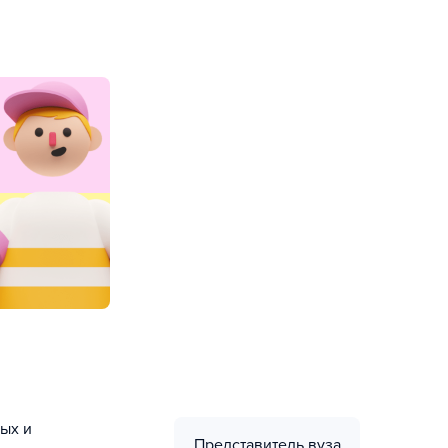
ых и
Представитель вуза