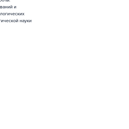
боты.
ваний и
ологических
гической науки