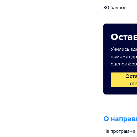
30 баллов
Остав
Учились зде
поможет др
оценок фор
Ост
от
О направ
На программе 