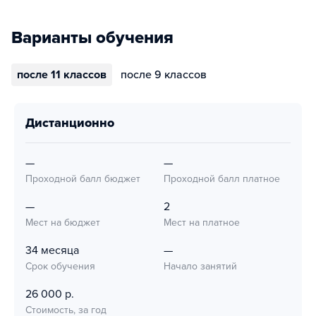
Варианты обучения
после 11 классов
после 9 классов
дистанционно
—
—
Проходной балл бюджет
Проходной балл платное
—
2
Мест на бюджет
Мест на платное
34 месяца
—
Срок обучения
Начало занятий
26 000 р.
Стоимость, за год