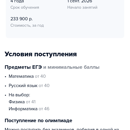
4 года
1 сент. 2026
Срок обучения
Начало занятий
233 900 р.
Стоимость, за год
Условия поступления
Предметы ЕГЭ
и минимальные баллы
математика
от 40
русский язык
от 40
На выбор:
физика
от 41
информатика
от 46
Поступление по олимпиаде
Можно поступить без экзаменов, победив в одной из