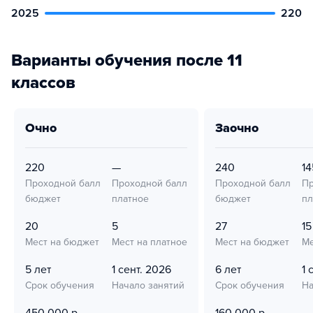
2025
220
Варианты обучения после 11
классов
очно
заочно
220
—
240
14
Проходной балл
Проходной балл
Проходной балл
Пр
бюджет
платное
бюджет
пл
20
5
27
15
Мест на бюджет
Мест на платное
Мест на бюджет
Ме
5 лет
1 сент. 2026
6 лет
1 
Срок обучения
Начало занятий
Срок обучения
На