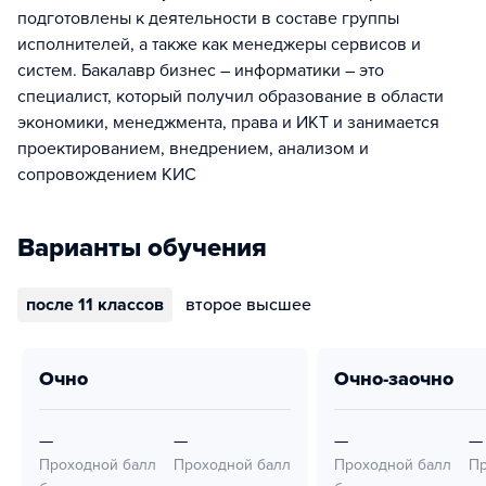
подготовлены к деятельности в составе группы
исполнителей, а также как менеджеры сервисов и
систем. Бакалавр бизнес – информатики – это
специалист, который получил образование в области
экономики, менеджмента, права и ИКТ и занимается
проектированием, внедрением, анализом и
сопровождением КИС
Варианты обучения
после 11 классов
второе высшее
очно
очно-заочно
—
—
—
—
Проходной балл
Проходной балл
Проходной балл
Пр