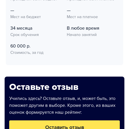
—
—
Мест на бюджет
Мест на платное
34 месяца
В любое время
Срок обучения
Начало занятий
60 000 р.
Стоимость, за год
Оставьте отзыв
Учились здесь? Оставьте отзыв, и, может быть, это
поможет другим в выборе. Кроме этого, из ваших
оценок формируется наш рейтинг.
Оставить отзыв