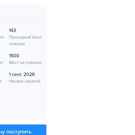
143
лл
Проходной балл
платное
1500
ет
Мест на платное
1 сент. 2026
я
Начало занятий
чу поступить