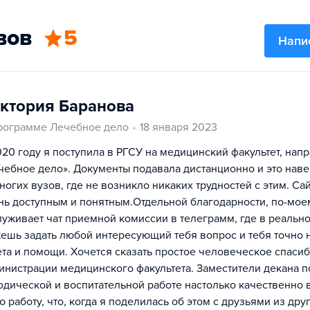
вов
5
Напи
ктория Баранова
рограмме Лечебное дело
18 января 2023
020 году я поступила в РГСУ на медицинский факультет, нап
чебное дело». Документы подавала дистанционно и это наве
ногих вузов, где не возникло никаких трудностей с этим. Са
нь доступным и понятным.Отдельной благодарности, по-мое
луживает чат приемной комиссии в телеграмм, где в реальн
ешь задать любой интересующий тебя вопрос и тебя точно н
ета и помощи. Хочется сказать простое человеческое спаси
инистрации медицинского факультета. Заместители декана п
одической и воспитательной работе настолько качественно
ю работу, что, когда я поделилась об этом с друзьями из дру