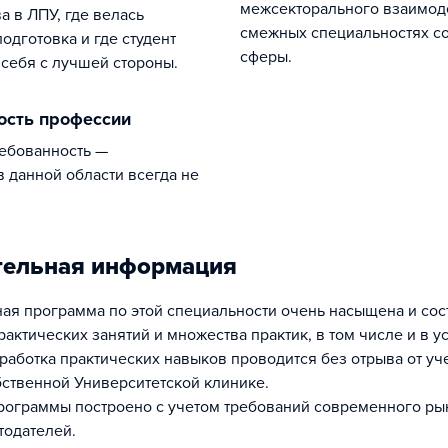
межсекторального взаимод
а в ЛПУ, где велась
смежных специальностях с
одготовка и где студент
сферы.
 себя с лучшей стороны.
ность профессии
в данной области всегда не
тельная информация
ая программа по этой специальности очень насыщена и сос
актических занятий и множества практик, в том числе и в у
тработка практических навыков проводится без отрыва от уч
бственной Университетской клинике.
ограммы построено с учетом требований современного рын
тодателей.