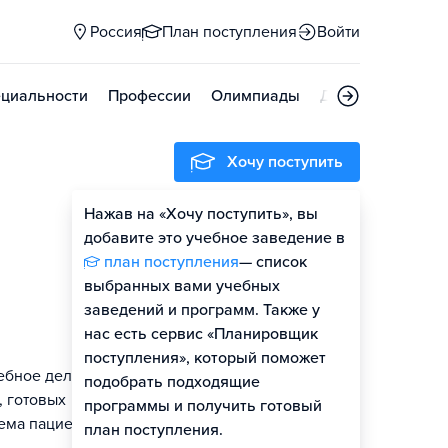
Россия
План поступления
Войти
циальности
Профессии
Олимпиады
Дни открытых д
Хочу поступить
Нажав на «Хочу поступить», вы
Оценить шансы
добавите это учебное заведение в
план поступления
— список
Гайд по поступлению
выбранных вами учебных
заведений и программ. Также у
нас есть сервис «Планировщик
поступления», который поможет
ебное дело»
подобрать подходящие
, готовых
программы и получить готовый
ема пациентов,
план поступления.