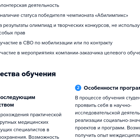
олонтерская деятельность
а наличие статуса победителя чемпионата «Абилимпикс»
за результаты олимпиад и творческих конкурсов, не использ
собых прав
 участие в СВО по мобилизации или по контракту
 участие в мероприятиях компании-заказчика целевого обуч
ества обучения
Особенности прогр
2
В процессе обучения студенты смогут
ством
проявить себя в научно-
исследовательской деятель
реализации социально-зна
крупных медицинских
проектов и программ. Возм
дущих специалистов в
получить опыт междисципл
оохранения. Возможность