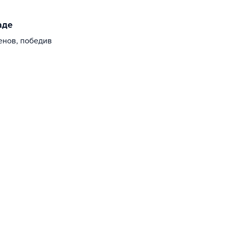
аде
енов, победив