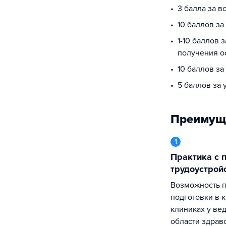
3 балла за в
10 баллов з
1-10 баллов 
получения о
10 баллов за
5 баллов за
Преимущ
1
Практика с последующим
трудоустрой
Возможность прохождения практической
подготовки в 
клиниках у ве
области здрав