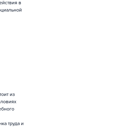
ействия в
оциальной
тоит из
словиях
ебного
ка труда и