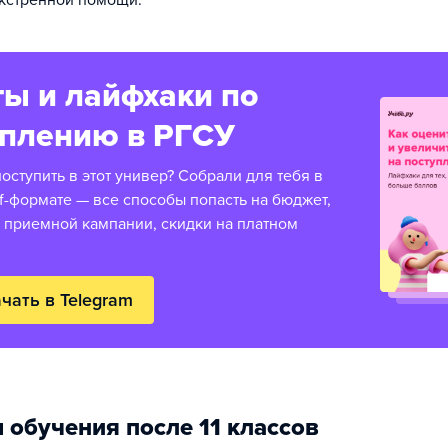
экстренной помощи.
ы и лайфхаки по
уплению в РГСУ
оступить в этот универ? Собрали для тебя в
f-формате — все способы попасть на бюджет,
 приемной кампании, скидки на платном
чать в Telegram
 обучения после 11 классов