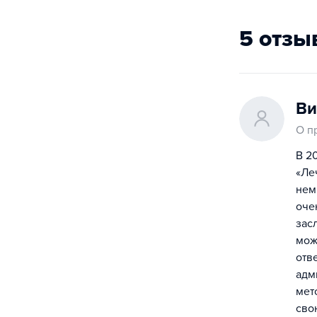
5 отзы
Ви
О п
В 2
«Ле
нем
оче
зас
мож
отв
адм
мет
сво