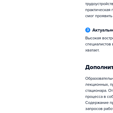
трудоустройств
практическая п
смог проявить
Актуаль
3
Высокая востребованность —
специалистов 
хватает.
Дополни
Образовательн
лекционных, пр
стационара. О
процесса в со
Содержание пр
запросов рабо