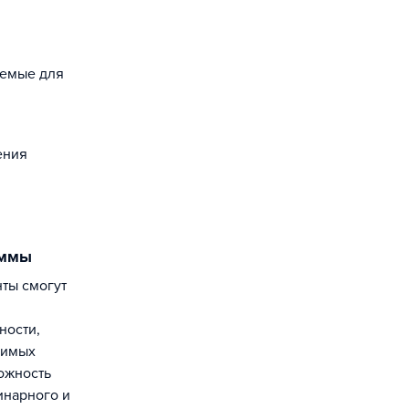
уемые для
ения
аммы
ности,
чимых
ожность
инарного и