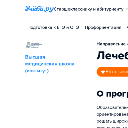
Старшекласснику и абитуриенту
Подготовка к ЕГЭ и ОГЭ
Профориентация
Направление «
Лече
Высшая
медицинская школа
(институт)
5
5
отзыво
О про
Образовательн
ориентирована
решать широки