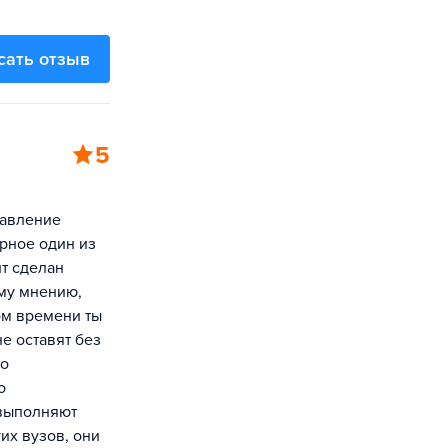
сать отзыв
5
равление
рное один из
йт сделан
му мнению,
ом времени ты
е оставят без
бо
о
 выполняют
гих вузов, они