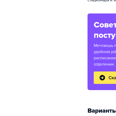
стационара и 
Совет
пост
Мечтаешь п
удобном pd
расписание
отделении.
Ска
Варианты