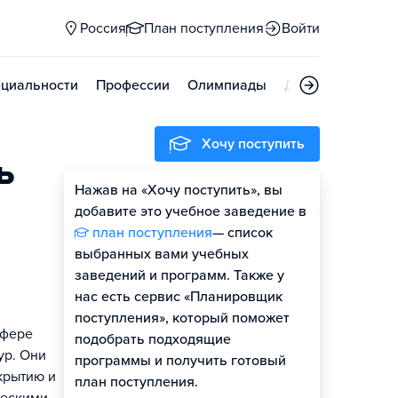
Россия
План поступления
Войти
циальности
Профессии
Олимпиады
Дни открытых д
Хочу поступить
ь
Нажав на «Хочу поступить», вы
Оценить шансы
добавите это учебное заведение в
план поступления
— список
выбранных вами учебных
заведений и программ. Также у
нас есть сервис «Планировщик
поступления», который поможет
сфере
подобрать подходящие
ур. Они
программы и получить готовый
крытию и
план поступления.