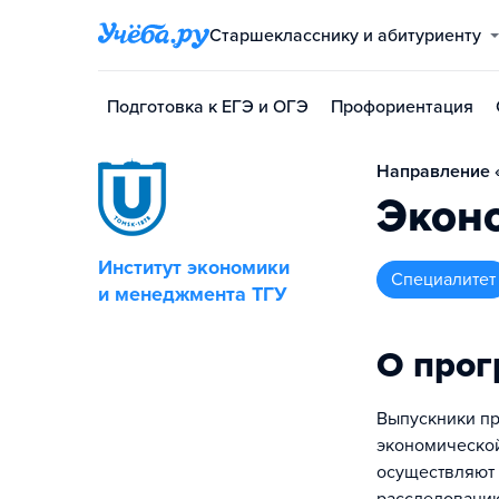
Старшекласснику и абитуриенту
Подготовка к ЕГЭ и ОГЭ
Профориентация
Направление «
Экон
Институт экономики
специалитет
и менеджмента ТГУ
О про
Выпускники пр
экономической
осуществляют 