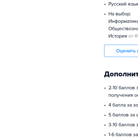
русский язы
На выбор:
информатик
обществоз
история
от 4
Оценить 
Дополнит
2-10 баллов 
получения о
4 балла за з
5 баллов за 
3-10 баллов
1-6 баллов з