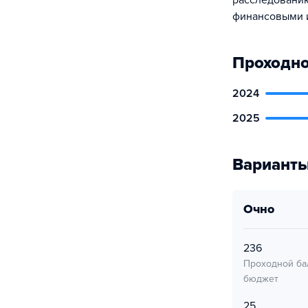
расследованию
финансовыми и
Проходно
2024
2025
Варианты
очно
236
Проходной ба
бюджет
25