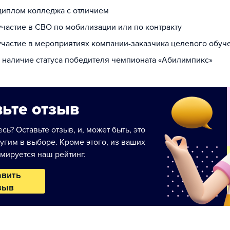
 диплом колледжа с отличием
участие в СВО по мобилизации или по контракту
 участие в мероприятиях компании-заказчика целевого обуч
а наличие статуса победителя чемпионата «Абилимпикс»
ьте отзыв
сь? Оставьте отзыв, и, может быть, это
угим в выборе. Кроме этого, из ваших
мируется наш рейтинг.
авить
зыв