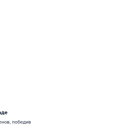
аде
енов, победив