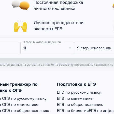
Постоянная поддержка
личного наставника
Лучшие преподаватели-
эксперты ЕГЭ
Класс, в который перешли
11
Я старшеклассник
нальных данных на условиях
Согласия на обработку персональных данных
и пр
тный тренажер по
Подготовка к ЕГЭ
вке к ОГЭ
ЕГЭ по русскому языку
р
ОГЭ по русскому языку
ЕГЭ по математике
р
ОГЭ по математике
ЕГЭ по обществознанию
р
ОГЭ по обществознанию
ЕГЭ по биологии
ЕГЭ по инфо