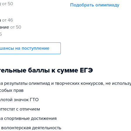
к
от 50
Подобрать олимпиаду
а
от 46
нание
от 50
5
шансы на поступление
ельные баллы к сумме ЕГЭ
за результаты олимпиад и творческих конкурсов, не исполь
собых прав
олотой значок ГТО
аттестат с отличием
 за спортивные достижения
а волонтерская деятельность