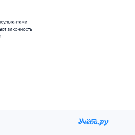
сультантами,
ают законность
я