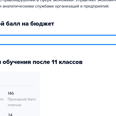
 правонарушений в сфере экономики. Управляют экономич
 аналитическими службами организаций и предприятий.
й балл на бюджет
 обучения после 11 классов
146
лл
Проходной балл
платное
24