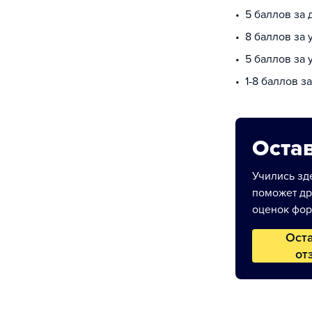
5 баллов за
8 баллов за 
5 баллов за
1-8 баллов з
Остав
Учились зде
поможет др
оценок фор
Ост
от