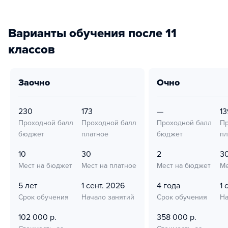
Варианты обучения после 11
классов
заочно
очно
230
173
—
13
Проходной балл
Проходной балл
Проходной балл
Пр
бюджет
платное
бюджет
пл
10
30
2
3
Мест на бюджет
Мест на платное
Мест на бюджет
Ме
5 лет
1 сент. 2026
4 года
1 
Срок обучения
Начало занятий
Срок обучения
На
102 000 р.
358 000 р.