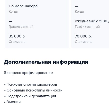
По мере набора
—
Когда
Когда
—
ежедневно с 11.00 
График занятий
График занятий
35 000 р.
70 000 р.
Стоимость
Стоимость
Дополнительная информация
Экспресс профилирование
» Психотипология характеров
» Основные психотипы личности
» Подстройка и дезадаптация
» Эмоции